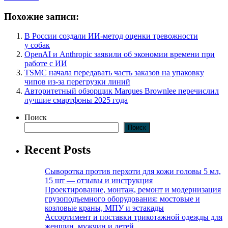
Похожие записи:
В России создали ИИ-метод оценки тревожности
у собак
OpenAI и Anthropic заявили об экономии времени при
работе с ИИ
TSMC начала передавать часть заказов на упаковку
чипов из-за перегрузки линий
Авторитетный обзорщик Marques Brownlee перечислил
лучшие смартфоны 2025 года
Поиск
Поиск
Recent Posts
Сыворотка против перхоти для кожи головы 5 мл,
15 шт — отзывы и инструкция
Проектирование, монтаж, ремонт и модернизация
грузоподъемного оборудования: мостовые и
козловые краны, МПУ и эстакады
Ассортимент и поставки трикотажной одежды для
женщин, мужчин и детей