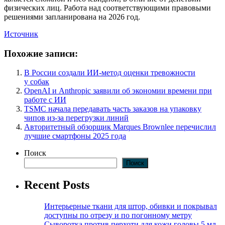
физических лиц. Работа над соответствующими правовыми
решениями запланирована на 2026 год.
Источник
Похожие записи:
В России создали ИИ-метод оценки тревожности
у собак
OpenAI и Anthropic заявили об экономии времени при
работе с ИИ
TSMC начала передавать часть заказов на упаковку
чипов из-за перегрузки линий
Авторитетный обзорщик Marques Brownlee перечислил
лучшие смартфоны 2025 года
Поиск
Поиск
Recent Posts
Интерьерные ткани для штор, обивки и покрывал
доступны по отрезу и по погонному метру
Сыворотка против перхоти для кожи головы 5 мл,