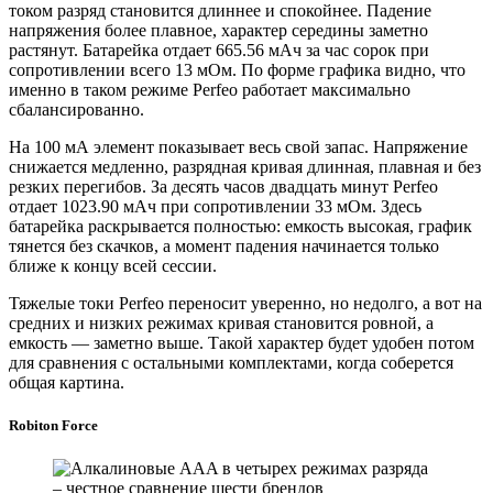
током разряд становится длиннее и спокойнее. Падение
напряжения более плавное, характер середины заметно
растянут. Батарейка отдает 665.56 мАч за час сорок при
сопротивлении всего 13 мОм. По форме графика видно, что
именно в таком режиме Perfeo работает максимально
сбалансированно.
На 100 мА элемент показывает весь свой запас. Напряжение
снижается медленно, разрядная кривая длинная, плавная и без
резких перегибов. За десять часов двадцать минут Perfeo
отдает 1023.90 мАч при сопротивлении 33 мОм. Здесь
батарейка раскрывается полностью: емкость высокая, график
тянется без скачков, а момент падения начинается только
ближе к концу всей сессии.
Тяжелые токи Perfeo переносит уверенно, но недолго, а вот на
средних и низких режимах кривая становится ровной, а
емкость — заметно выше. Такой характер будет удобен потом
для сравнения с остальными комплектами, когда соберется
общая картина.
Robiton Force