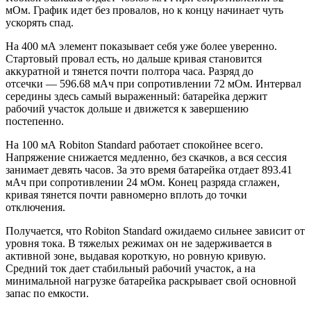
мОм. График идет без провалов, но к концу начинает чуть
ускорять спад.
На 400 мА элемент показывает себя уже более уверенно.
Стартовый провал есть, но дальше кривая становится
аккуратной и тянется почти полтора часа. Разряд до
отсечки — 596.68 мАч при сопротивлении 72 мОм. Интервал
середины здесь самый выраженный: батарейка держит
рабочий участок дольше и движется к завершению
постепенно.
На 100 мА Robiton Standard работает спокойнее всего.
Напряжение снижается медленно, без скачков, а вся сессия
занимает девять часов. За это время батарейка отдает 893.41
мАч при сопротивлении 24 мОм. Конец разряда сглажен,
кривая тянется почти равномерно вплоть до точки
отключения.
Получается, что Robiton Standard ожидаемо сильнее зависит от
уровня тока. В тяжелых режимах он не задерживается в
активной зоне, выдавая короткую, но ровную кривую.
Средний ток дает стабильный рабочий участок, а на
минимальной нагрузке батарейка раскрывает свой основной
запас по емкости.