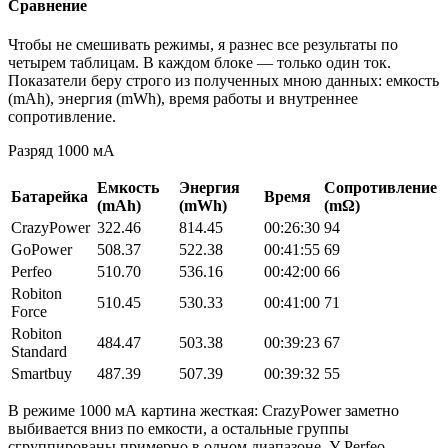
Сравнение
Чтобы не смешивать режимы, я разнес все результаты по
четырем таблицам. В каждом блоке — только один ток.
Показатели беру строго из полученных мною данных: емкость
(mAh), энергия (mWh), время работы и внутреннее
сопротивление.
Разряд 1000 мА
Емкость
Энергия
Сопротивление
Батарейка
Время
(mAh)
(mWh)
(mΩ)
CrazyPower
322.46
814.45
00:26:30
94
GoPower
508.37
522.38
00:41:55
69
Perfeo
510.70
536.16
00:42:00
66
Robiton
510.45
530.33
00:41:00
71
Force
Robiton
484.47
503.38
00:39:23
67
Standard
Smartbuy
487.39
507.39
00:39:32
55
В режиме 1000 мА картина жесткая: CrazyPower заметно
выбивается вниз по емкости, а остальные группы
сгруппированы примерно в одном диапазоне. У Perfeo,