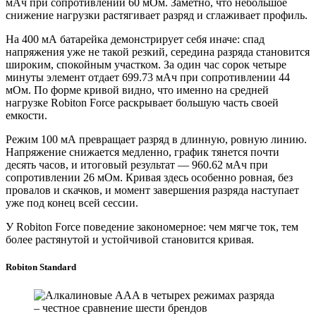
мАч при сопротивлении 60 мОм. Заметно, что небольшое
снижение нагрузки растягивает разряд и сглаживает профиль.
На 400 мА батарейка демонстрирует себя иначе: спад
напряжения уже не такой резкий, середина разряда становится
широким, спокойным участком. За один час сорок четыре
минуты элемент отдает 699.73 мАч при сопротивлении 44
мОм. По форме кривой видно, что именно на средней
нагрузке Robiton Force раскрывает большую часть своей
емкости.
Режим 100 мА превращает разряд в длинную, ровную линию.
Напряжение снижается медленно, график тянется почти
десять часов, и итоговый результат — 960.62 мАч при
сопротивлении 26 мОм. Кривая здесь особенно ровная, без
провалов и скачков, и момент завершения разряда наступает
уже под конец всей сессии.
У Robiton Force поведение закономерное: чем мягче ток, тем
более растянутой и устойчивой становится кривая.
Robiton Standard