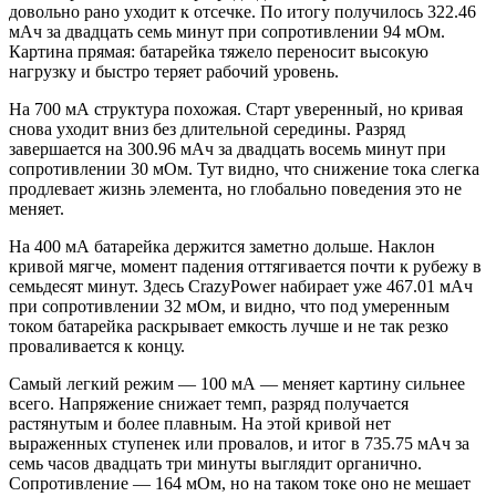
довольно рано уходит к отсечке. По итогу получилось 322.46
мАч за двадцать семь минут при сопротивлении 94 мОм.
Картина прямая: батарейка тяжело переносит высокую
нагрузку и быстро теряет рабочий уровень.
На 700 мА структура похожая. Старт уверенный, но кривая
снова уходит вниз без длительной середины. Разряд
завершается на 300.96 мАч за двадцать восемь минут при
сопротивлении 30 мОм. Тут видно, что снижение тока слегка
продлевает жизнь элемента, но глобально поведения это не
меняет.
На 400 мА батарейка держится заметно дольше. Наклон
кривой мягче, момент падения оттягивается почти к рубежу в
семьдесят минут. Здесь CrazyPower набирает уже 467.01 мАч
при сопротивлении 32 мОм, и видно, что под умеренным
током батарейка раскрывает емкость лучше и не так резко
проваливается к концу.
Самый легкий режим — 100 мА — меняет картину сильнее
всего. Напряжение снижает темп, разряд получается
растянутым и более плавным. На этой кривой нет
выраженных ступенек или провалов, и итог в 735.75 мАч за
семь часов двадцать три минуты выглядит органично.
Сопротивление — 164 мОм, но на таком токе оно не мешает