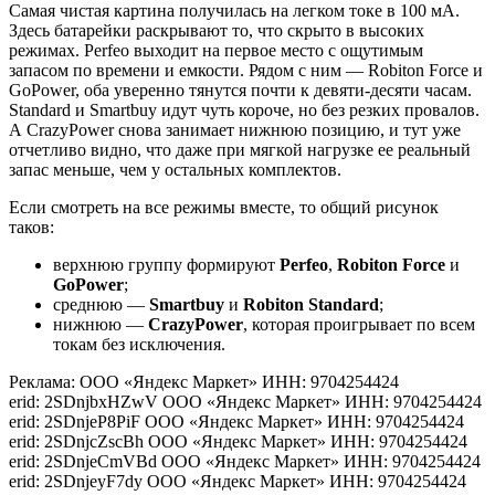
Самая чистая картина получилась на легком токе в 100 мА.
Здесь батарейки раскрывают то, что скрыто в высоких
режимах. Pеrfeo выходит на первое место с ощутимым
запасом по времени и емкости. Рядом с ним — Robiton Force и
GoPower, оба уверенно тянутся почти к девяти-десяти часам.
Standard и Smartbuy идут чуть короче, но без резких провалов.
А CrazyPower снова занимает нижнюю позицию, и тут уже
отчетливо видно, что даже при мягкой нагрузке ее реальный
запас меньше, чем у остальных комплектов.
Если смотреть на все режимы вместе, то общий рисунок
таков:
верхнюю группу формируют
Perfeo
,
Robiton Force
и
GoPower
;
среднюю —
Smartbuy
и
Robiton Standard
;
нижнюю —
CrazyPower
, которая проигрывает по всем
токам без исключения.
Реклама: ООО «Яндекс Маркет» ИНН: 9704254424
erid: 2SDnjbxHZwV ООО «Яндекс Маркет» ИНН: 9704254424
erid: 2SDnjeP8PiF ООО «Яндекс Маркет» ИНН: 9704254424
erid: 2SDnjcZscBh ООО «Яндекс Маркет» ИНН: 9704254424
erid: 2SDnjeCmVBd ООО «Яндекс Маркет» ИНН: 9704254424
erid: 2SDnjeyF7dy ООО «Яндекс Маркет» ИНН: 9704254424