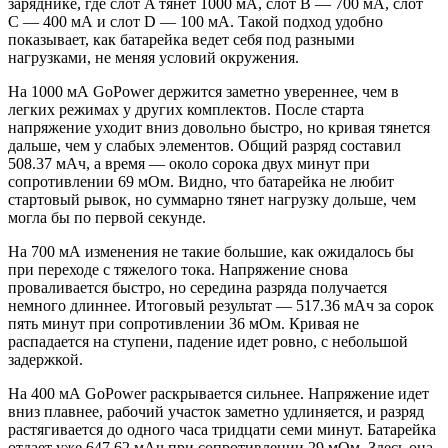
заряднике, где слот A тянет 1000 мА, слот B — 700 мА, слот
C — 400 мА и слот D — 100 мА. Такой подход удобно
показывает, как батарейка ведет себя под разными
нагрузками, не меняя условий окружения.
На 1000 мА GoPower держится заметно увереннее, чем в
легких режимах у других комплектов. После старта
напряжение уходит вниз довольно быстро, но кривая тянется
дальше, чем у слабых элементов. Общий разряд составил
508.37 мАч, а время — около сорока двух минут при
сопротивлении 69 мОм. Видно, что батарейка не любит
стартовый рывок, но суммарно тянет нагрузку дольше, чем
могла бы по первой секунде.
На 700 мА изменения не такие большие, как ожидалось бы
при переходе с тяжелого тока. Напряжение снова
проваливается быстро, но середина разряда получается
немного длиннее. Итоговый результат — 517.36 мАч за сорок
пять минут при сопротивлении 36 мОм. Кривая не
распадается на ступени, падение идет ровно, с небольшой
задержкой.
На 400 мА GoPower раскрывается сильнее. Напряжение идет
вниз плавнее, рабочий участок заметно удлиняется, и разряд
растягивается до одного часа тридцати семи минут. Батарейка
отдает уже 647.62 мАч при сопротивлении 29 мОм. Здесь она