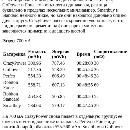
GoPower и Force емкость почти одинаковая, разница
буквально в пределах нескольких миллиампер. Smartbuy и
Standard немного ниже, но все они находятся довольно близко
друг к другу. CrazyPower здесь откровенно «короткая», и это
видно сразу по времени: на фоне сорока минут она
завершается примерно к двадцать шестой.
Разряд 700 мА
Емкость
Энергия
Сопротивление
Батарейка
Время
(mAh)
(mWh)
(mΩ)
CrazyPower
300.96
787.46
00:28:00
30
GoPower
517.36
558.29
00:45:24
36
Perfeo
554.33
606.49
00:48:46
28
Robiton
558.71
607.13
00:48:55
60
Force
Robiton
463.83
505.85
00:40:20
52
Standard
Smartbuy
534.04
579.17
00:47:46
29
На 700 мА CrazyPower снова падает в отдельную группу: ее
емкость почти вдвое ниже остальных. Pеrfeo и Force идут
плотной парой, оба около 555-560 мАч. Smartbuy и GoPower