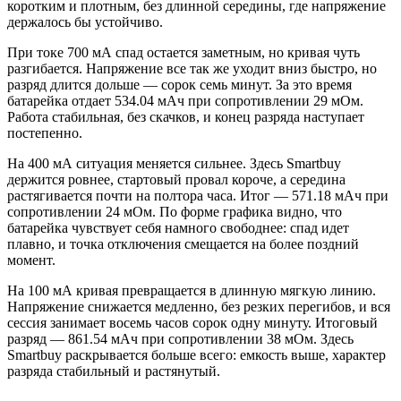
коротким и плотным, без длинной середины, где напряжение
держалось бы устойчиво.
При токе 700 мА спад остается заметным, но кривая чуть
разгибается. Напряжение все так же уходит вниз быстро, но
разряд длится дольше — сорок семь минут. За это время
батарейка отдает 534.04 мАч при сопротивлении 29 мОм.
Работа стабильная, без скачков, и конец разряда наступает
постепенно.
На 400 мА ситуация меняется сильнее. Здесь Smartbuy
держится ровнее, стартовый провал короче, а середина
растягивается почти на полтора часа. Итог — 571.18 мАч при
сопротивлении 24 мОм. По форме графика видно, что
батарейка чувствует себя намного свободнее: спад идет
плавно, и точка отключения смещается на более поздний
момент.
На 100 мА кривая превращается в длинную мягкую линию.
Напряжение снижается медленно, без резких перегибов, и вся
сессия занимает восемь часов сорок одну минуту. Итоговый
разряд — 861.54 мАч при сопротивлении 38 мОм. Здесь
Smartbuy раскрывается больше всего: емкость выше, характер
разряда стабильный и растянутый.