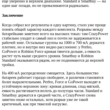
еще уверенно в верхнем диапазоне. Standard и Smartbuy — на
один шаг позади, но не проваливаются радикально.
Заключение
Когда собрал все результаты в одну картину, стало уже проще
понять общий характер каждого комплекта. Разрывы между
батарейками заметнее всего на высоких токах: там CrazyPower
стабильно уходит в самый низ и почти не задерживается в
рабочей зоне. Остальные группы на 1000 и 700 мА держатся
плотнее, но и внутри них видно расслоение: у Perfeo,
GoPower и Robiton Force кривая тянется дольше, а емкость
растет чуть выше среднего уровня. Smartbuy и Robiton
Standard оказываются рядом, но не поднимаются до верхней
тройки.
На 400 мА распределение смещается. Здесь большинство
батареек работает гораздо свободнее, и различия становятся
более выразительными. Pеrfeo, Force и GoPower выходят в
устойчивую верхнюю зону: кривая длинная, спад мягкий,
емкость растягивается вплоть до полутора часов. Standard и
Smartbuy держатся в средней части, а CrazyPower снова
заметно ниже остальных, хотя разрыв уже не такой
критичный, как при тяжелой нагрузке.