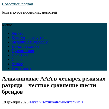
Новостной портал
будь в курсе последних новостей
Меню
Бизнес
Культура и искусство
Медицина и здоровье
Наука и техника
Путешествия
Политика
Спорт
Разное
Карта сайта
Алкалиновые AAA в четырех режимах
разряда – честное сравнение шести
брендов
18 декабря 2025
Наука и техника
Комментарии: 0