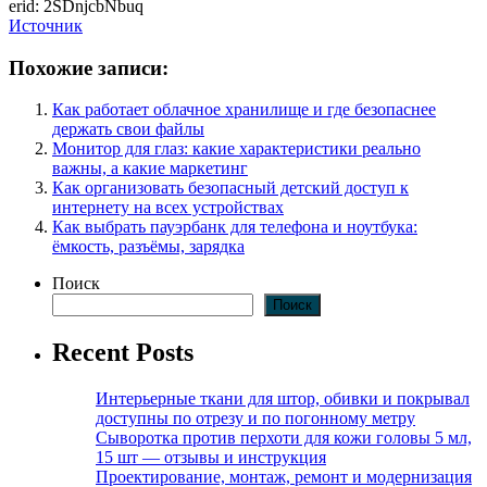
erid: 2SDnjcbNbuq
Источник
Похожие записи:
Как работает облачное хранилище и где безопаснее
держать свои файлы
Монитор для глаз: какие характеристики реально
важны, а какие маркетинг
Как организовать безопасный детский доступ к
интернету на всех устройствах
Как выбрать пауэрбанк для телефона и ноутбука:
ёмкость, разъёмы, зарядка
Поиск
Поиск
Recent Posts
Интерьерные ткани для штор, обивки и покрывал
доступны по отрезу и по погонному метру
Сыворотка против перхоти для кожи головы 5 мл,
15 шт — отзывы и инструкция
Проектирование, монтаж, ремонт и модернизация