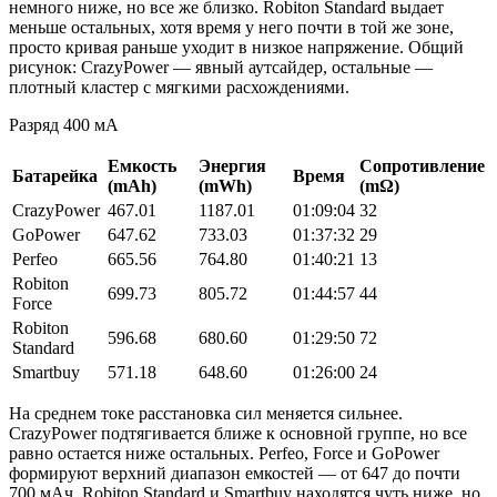
немного ниже, но все же близко. Robiton Standard выдает
меньше остальных, хотя время у него почти в той же зоне,
просто кривая раньше уходит в низкое напряжение. Общий
рисунок: CrazyPower — явный аутсайдер, остальные —
плотный кластер с мягкими расхождениями.
Разряд 400 мА
Емкость
Энергия
Сопротивление
Батарейка
Время
(mAh)
(mWh)
(mΩ)
CrazyPower
467.01
1187.01
01:09:04
32
GoPower
647.62
733.03
01:37:32
29
Perfeo
665.56
764.80
01:40:21
13
Robiton
699.73
805.72
01:44:57
44
Force
Robiton
596.68
680.60
01:29:50
72
Standard
Smartbuy
571.18
648.60
01:26:00
24
На среднем токе расстановка сил меняется сильнее.
CrazyPower подтягивается ближе к основной группе, но все
равно остается ниже остальных. Pеrfeo, Force и GoPower
формируют верхний диапазон емкостей — от 647 до почти
700 мАч. Robiton Standard и Smartbuy находятся чуть ниже, но