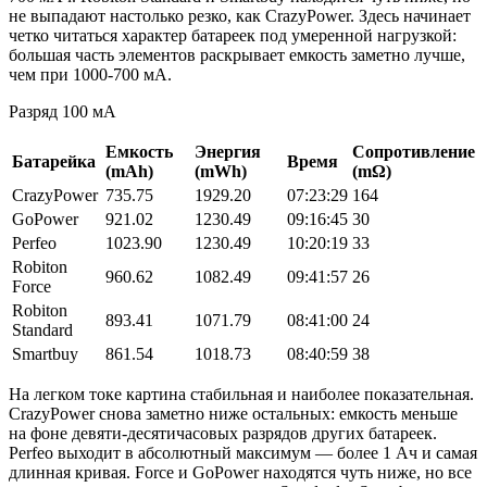
не выпадают настолько резко, как CrazyPower. Здесь начинает
четко читаться характер батареек под умеренной нагрузкой:
большая часть элементов раскрывает емкость заметно лучше,
чем при 1000-700 мА.
Разряд 100 мА
Емкость
Энергия
Сопротивление
Батарейка
Время
(mAh)
(mWh)
(mΩ)
CrazyPower
735.75
1929.20
07:23:29
164
GoPower
921.02
1230.49
09:16:45
30
Perfeo
1023.90
1230.49
10:20:19
33
Robiton
960.62
1082.49
09:41:57
26
Force
Robiton
893.41
1071.79
08:41:00
24
Standard
Smartbuy
861.54
1018.73
08:40:59
38
На легком токе картина стабильная и наиболее показательная.
CrazyPower снова заметно ниже остальных: емкость меньше
на фоне девяти-десятичасовых разрядов других батареек.
Pеrfeo выходит в абсолютный максимум — более 1 Ач и самая
длинная кривая. Force и GoPower находятся чуть ниже, но все