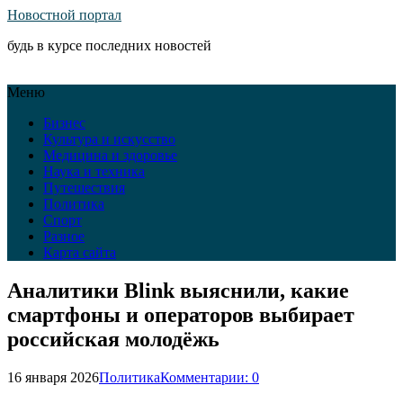
Новостной портал
будь в курсе последних новостей
Меню
Бизнес
Культура и искусство
Медицина и здоровье
Наука и техника
Путешествия
Политика
Спорт
Разное
Карта сайта
Аналитики Blink выяснили, какие
смартфоны и операторов выбирает
российская молодёжь
16 января 2026
Политика
Комментарии: 0