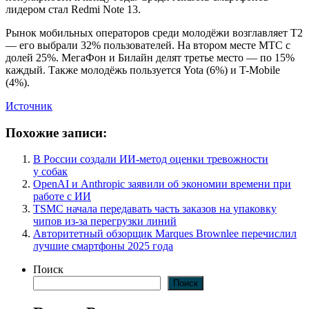
лидером стал Redmi Note 13.
Рынок мобильных операторов среди молодёжи возглавляет Т2
— его выбрали 32% пользователей. На втором месте МТС с
долей 25%. МегаФон и Билайн делят третье место — по 15%
каждый. Также молодёжь пользуется Yota (6%) и T-Mobile
(4%).
Источник
Похожие записи:
В России создали ИИ-метод оценки тревожности
у собак
OpenAI и Anthropic заявили об экономии времени при
работе с ИИ
TSMC начала передавать часть заказов на упаковку
чипов из-за перегрузки линий
Авторитетный обзорщик Marques Brownlee перечислил
лучшие смартфоны 2025 года
Поиск
Поиск