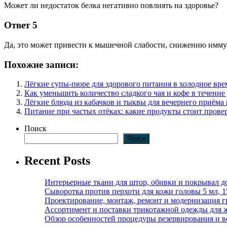
Может ли недостаток белка негативно повлиять на здоровье?
Ответ 5
Да, это может привести к мышечной слабости, снижению имму
Похожие записи:
Лёгкие супы-пюре для здорового питания в холодное вре
Как уменьшить количество сладкого чая и кофе в течение
Лёгкие блюда из кабачков и тыквы для вечернего приёма
Питание при частых отёках: какие продукты стоит прове
Поиск
Поиск
Recent Posts
Интерьерные ткани для штор, обивки и покрывал д
Сыворотка против перхоти для кожи головы 5 мл, 
Проектирование, монтаж, ремонт и модернизация г
Ассортимент и поставки трикотажной одежды для 
Обзор особенностей процедуры резервирования и во