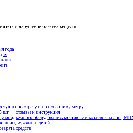
нитета и нарушению обмена веществ.
мя года
 дня
 пищи
рить
оступны по отрезу и по погонному метру
15 шт — отзывы и инструкция
рузоподъемного оборудования: мостовые и козловые краны, МП
женщин, мужчин и детей
зврата средств