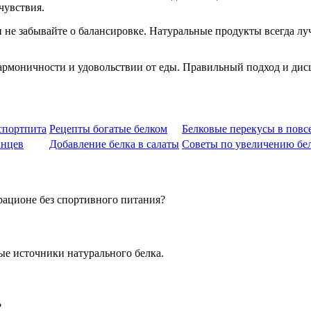
чувствия.
 не забывайте о балансировке. Натуральные продукты всегда лу
, гармоничности и удовольствии от еды. Правильный подход и ди
спортпита
Рецепты богатые белком
Белковые перекусы в пов
анцев
Добавление белка в салаты
Советы по увеличению бел
рационе без спортивного питания?
ные источники натурального белка.
?