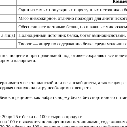
Комме
Один из самых популярных и доступных источников бел
Мясо низкожирное, отлично подходит для диетическог
Обеспечивает не только белки, но и важные микроэлем
-3 яйца)
Полноценный источник белка, богат аминокислотами.
Творог — лидер по содержанию белка среди молочных 
упны по цене и при правильной подготовке сохраняют все поле
иром и калориями.
рживается вегетарианской или веганской диеты, а также для раз
оздавая полную палитру необходимых веществ.
 20 до 25 г белка на 100 г сырого продукта.
ка на 100 г и являются полноценными источниками, содержащим
20-30 г белка на 100 г, отлично дополняют рацион и добавляют