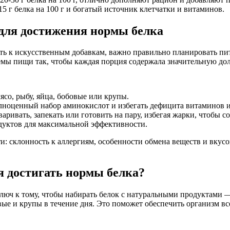
 15 г белка на 100 г и богатый источник клетчатки и витаминов.
 для достижения нормы белка
ть к искусственным добавкам, важно правильно планировать пит
иемы пищи так, чтобы каждая порция содержала значительную до
со, рыбу, яйца, бобовые или крупы.
олноценный набор аминокислот и избегать дефицита витаминов 
ривать, запекать или готовить на пару, избегая жарки, чтобы с
дуктов для максимальной эффективности.
и: склонность к аллергиям, особенности обмена веществ и вкус
я достигать нормы белка?
юч к тому, чтобы набирать белок с натуральными продуктами — 
бовые и крупы в течение дня. Это поможет обеспечить организм