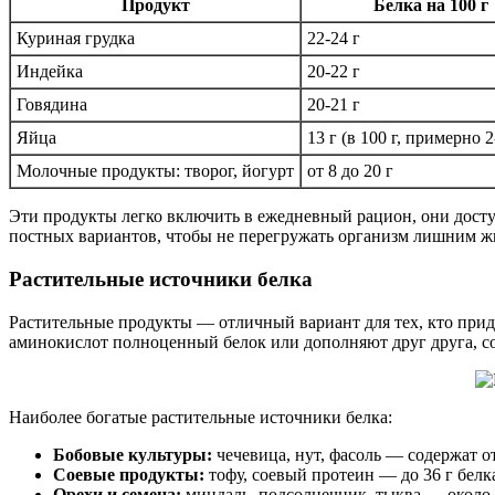
Продукт
Белка на 100 г
Куриная грудка
22-24 г
Индейка
20-22 г
Говядина
20-21 г
Яйца
13 г (в 100 г, примерно 2
Молочные продукты: творог, йогурт
от 8 до 20 г
Эти продукты легко включить в ежедневный рацион, они дост
постных вариантов, чтобы не перегружать организм лишним ж
Растительные источники белка
Растительные продукты — отличный вариант для тех, кто приде
аминокислот полноценный белок или дополняют друг друга, с
Наиболее богатые растительные источники белка:
Бобовые культуры:
чечевица, нут, фасоль — содержат от
Соевые продукты:
тофу, соевый протеин — до 36 г бел
Орехи и семена:
миндаль, подсолнечник, тыква — около 