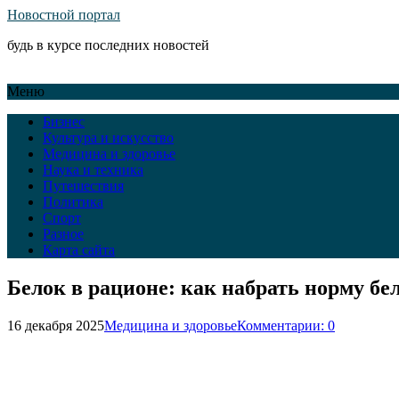
Новостной портал
будь в курсе последних новостей
Меню
Бизнес
Культура и искусство
Медицина и здоровье
Наука и техника
Путешествия
Политика
Спорт
Разное
Карта сайта
Белок в рационе: как набрать норму бе
16 декабря 2025
Медицина и здоровье
Комментарии: 0