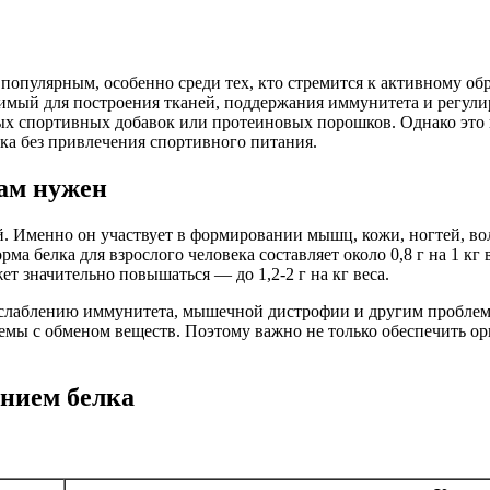
 популярным, особенно среди тех, кто стремится к активному о
имый для построения тканей, поддержания иммунитета и регули
х спортивных добавок или протеиновых порошков. Однако это н
ка без привлечения спортивного питания.
нам нужен
й. Именно он участвует в формировании мышц, кожи, ногтей, во
 белка для взрослого человека составляет около 0,8 г на 1 кг в
ет значительно повышаться — до 1,2-2 г на кг веса.
ослаблению иммунитета, мышечной дистрофии и другим проблема
лемы с обменом веществ. Поэтому важно не только обеспечить ор
нием белка