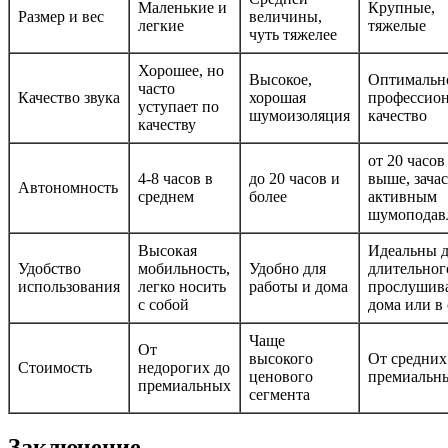
Маленькие и
Крупные,
Размер и вес
величины,
легкие
тяжелые
чуть тяжелее
Хорошее, но
Высокое,
Оптимальн
часто
Качество звука
хорошая
профессион
уступает по
шумоизоляция
качество
качеству
от 20 часов
4-8 часов в
до 20 часов и
выше, зача
Автономность
среднем
более
активным
шумоподав
Высокая
Идеальны д
Удобство
мобильность,
Удобно для
длительног
использования
легко носить
работы и дома
прослушив
с собой
дома или в
Чаще
От
высокого
От средних
Стоимость
недорогих до
ценового
премиальн
премиальных
сегмента
Заключение