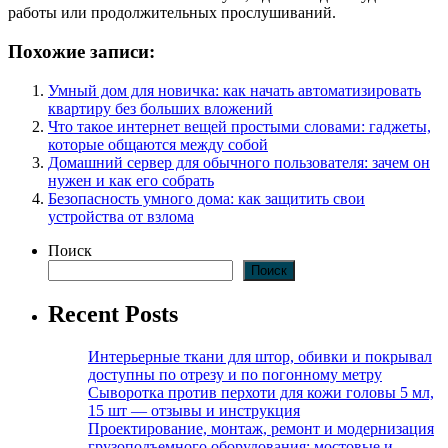
работы или продолжительных прослушиваний.
Похожие записи:
Умный дом для новичка: как начать автоматизировать
квартиру без больших вложений
Что такое интернет вещей простыми словами: гаджеты,
которые общаются между собой
Домашний сервер для обычного пользователя: зачем он
нужен и как его собрать
Безопасность умного дома: как защитить свои
устройства от взлома
Поиск
Поиск
Recent Posts
Интерьерные ткани для штор, обивки и покрывал
доступны по отрезу и по погонному метру
Сыворотка против перхоти для кожи головы 5 мл,
15 шт — отзывы и инструкция
Проектирование, монтаж, ремонт и модернизация
грузоподъемного оборудования: мостовые и