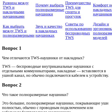
Разница между
Преимущества
Почему выбрать
Комфорт н
TWS и
TWS для
полноразмерные
накладных
накладными
спорта и
наушники
наушников
наушниками
прогулок
Советы по
Дизайн и
Как выбрать
Звук и качество
использованию
эргономик
между TWS и
в накладных
беспроводных
полноразм
полноразмерными
наушниках
TWS
моделей
Вопрос 1
Чем отличаются TWS-наушники от накладных?
TWS — беспроводные внутриканальные наушники с
отдельными коммуникаторами, накладные — вставляются в
ушной канал, но обычно подключаются кабелем к устройству.
Вопрос 2
Что такое полноразмерные наушники?
Это большие, полноразмерные наушники, покрывающие уши
полностью, обычно с проводным подключением или