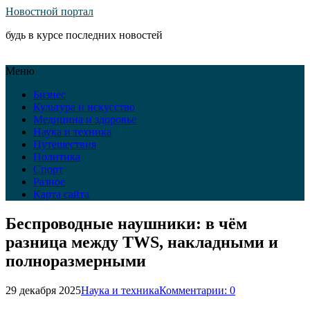
Новостной портал
будь в курсе последних новостей
Меню
Бизнес
Культура и искусство
Медицина и здоровье
Наука и техника
Путешествия
Политика
Спорт
Разное
Карта сайта
Беспроводные наушники: в чём
разница между TWS, накладными и
полноразмерными
29 декабря 2025
Наука и техника
Комментарии: 0