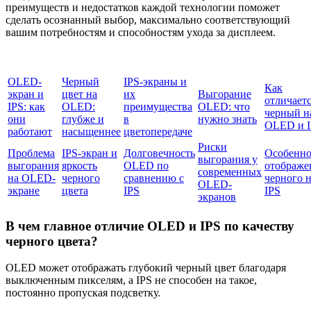
преимуществ и недостатков каждой технологии поможет
сделать осознанный выбор, максимально соответствующий
вашим потребностям и способностям ухода за дисплеем.
OLED-
Черный
IPS-экраны и
Как
экран и
цвет на
их
Выгорание
отличает
IPS: как
OLED:
преимущества
OLED: что
черный н
они
глубже и
в
нужно знать
OLED и 
работают
насыщеннее
цветопередаче
Риски
Проблема
IPS-экран и
Долговечность
Особенно
выгорания у
выгорания
яркость
OLED по
отображе
современных
на OLED-
черного
сравнению с
черного 
OLED-
экране
цвета
IPS
IPS
экранов
В чем главное отличие OLED и IPS по качеству
черного цвета?
OLED может отображать глубокий черный цвет благодаря
выключенным пикселям, а IPS не способен на такое,
постоянно пропуская подсветку.