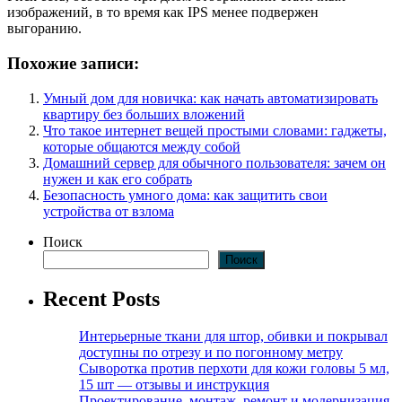
изображений, в то время как IPS менее подвержен
выгоранию.
Похожие записи:
Умный дом для новичка: как начать автоматизировать
квартиру без больших вложений
Что такое интернет вещей простыми словами: гаджеты,
которые общаются между собой
Домашний сервер для обычного пользователя: зачем он
нужен и как его собрать
Безопасность умного дома: как защитить свои
устройства от взлома
Поиск
Поиск
Recent Posts
Интерьерные ткани для штор, обивки и покрывал
доступны по отрезу и по погонному метру
Сыворотка против перхоти для кожи головы 5 мл,
15 шт — отзывы и инструкция
Проектирование, монтаж, ремонт и модернизация