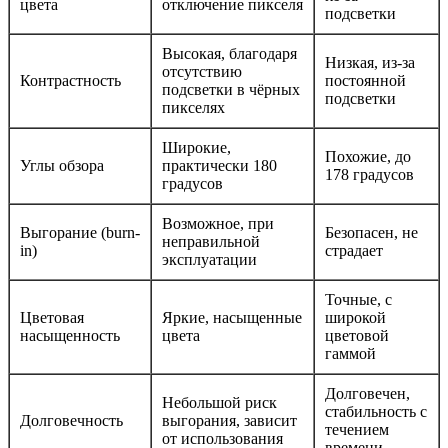
цвета
отключение пикселя
подсветки
Высокая, благодаря
Низкая, из-за
отсутствию
Контрастность
постоянной
подсветки в чёрных
подсветки
пикселях
Широкие,
Похожие, до
Углы обзора
практически 180
178 градусов
градусов
Возможное, при
Выгорание (burn-
Безопасен, не
неправильной
in)
страдает
эксплуатации
Точные, с
Цветовая
Яркие, насыщенные
широкой
насыщенность
цвета
цветовой
гаммой
Долговечен,
Небольшой риск
стабильность с
Долговечность
выгорания, зависит
течением
от использования
времени