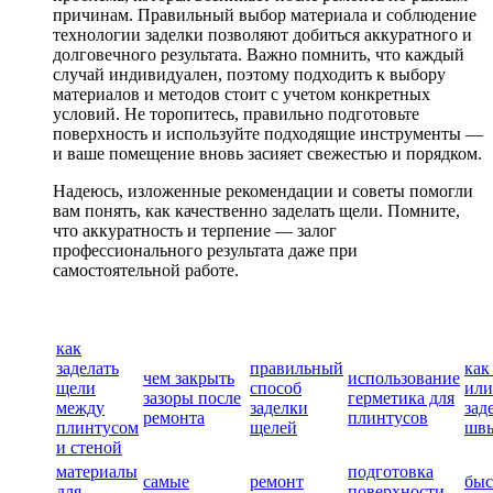
причинам. Правильный выбор материала и соблюдение
технологии заделки позволяют добиться аккуратного и
долговечного результата. Важно помнить, что каждый
случай индивидуален, поэтому подходить к выбору
материалов и методов стоит с учетом конкретных
условий. Не торопитесь, правильно подготовьте
поверхность и используйте подходящие инструменты —
и ваше помещение вновь засияет свежестью и порядком.
Надеюсь, изложенные рекомендации и советы помогли
вам понять, как качественно заделать щели. Помните,
что аккуратность и терпение — залог
профессионального результата даже при
самостоятельной работе.
как
заделать
правильный
как
чем закрыть
использование
щели
способ
или
зазоры после
герметика для
между
заделки
зад
ремонта
плинтусов
плинтусом
щелей
шв
и стеной
материалы
подготовка
самые
ремонт
быс
для
поверхности