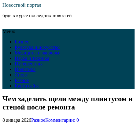
Новостной портал
будь в курсе последних новостей
Меню
Бизнес
Культура и искусство
Медицина и здоровье
Наука и техника
Путешествия
Политика
Спорт
Разное
Карта сайта
Чем заделать щели между плинтусом и
стеной после ремонта
8 января 2026
Разное
Комментарии: 0