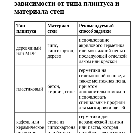
зависимости от типа плинтуса и
материала стен
Тип
Материал
Рекомендуемый
плинтуса
стен
способ заделки
использование
гипс,
акрилового герметика
деревянный
гипсокартон,
или монтажной пены с
или MDF
дерево
последующей отделкой
лаком или краской
герметики на
силиконовой основе, а
также монтажная пена,
бетон,
при этом
пластиковый
кирпич, гипс
дополнительно можно
использовать
специальные профили
для маскировки щелей
герметики для
кафель или
стена из
керамической плитки
керамическое
гипсокартона
или пасты, которая
покрытие
или бетона
подойдет для влажных