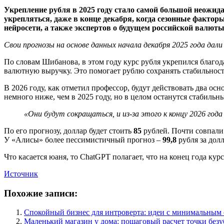
Укрепление рубля в 2025 году стало самой большой неожи
укрепляться, даже в конце декабря, когда сезонные факто
нейросети, а также экспертов о будущем российской валюты.
Свои прогнозы на основе данных начала декабря 2025 года да
По словам Шибанова, в этом году курс рубля укрепился благо
валютную выручку. Это помогает рублю сохранять стабильност
В 2026 году, как отметил профессор, будут действовать два о
немного ниже, чем в 2025 году, но в целом останутся стабил
«Они будут сокращаться, и из-за этого к концу 2026 го
По его прогнозу, доллар будет стоить
85
рублей. Почти совпали 
У «Алисы» более пессимистичный прогноз –
99,8
рубля за долл
Что касается юаня, то ChatGPT полагает, что на конец года кур
Источник
Похожие записи:
Спокойный бизнес для интроверта: идеи с минимальным
Маленький магазин у дома: пошаговый расчет точки без