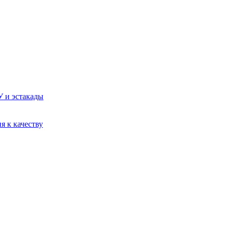
У и эстакады
я к качеству