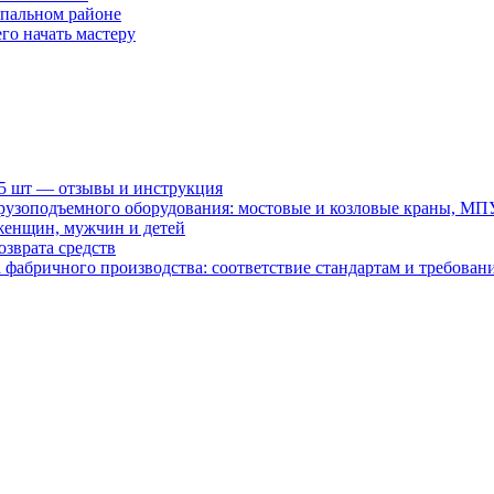
спальном районе
го начать мастеру
15 шт — отзывы и инструкция
рузоподъемного оборудования: мостовые и козловые краны, МП
женщин, мужчин и детей
зврата средств
абричного производства: соответствие стандартам и требовани