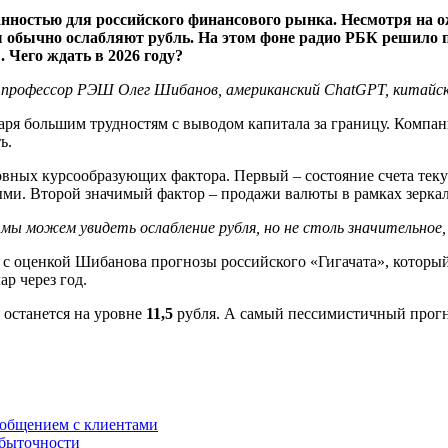
данностью для российского финансового рынка. Несмотря на
ры обычно ослабляют рубль. На этом фоне радио РБК решило 
 Чего ждать в 2026 году?
ли профессор РЭШ Олег Шибанов, американский ChatGPT, китайск
даря большим трудностям с выводом капитала за границу. Комп
ь.
сновных курсообразующих фактора. Первый – состояние счета те
ьными. Второй значимый фактор – продажи валюты в рамках зерк
да мы можем увидеть ослабление рубля, но не столь значительн
с оценкой Шибанова прогнозы российского «Гигачата», который
ар через год.
с останется на уровне
11,5
рубля. А самый пессимистичный прогн
 общением с клиентами
убыточности