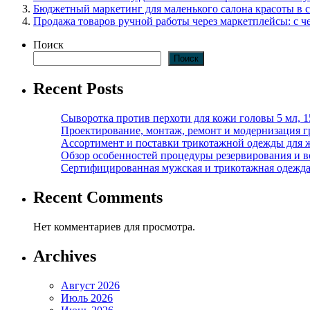
Бюджетный маркетинг для маленького салона красоты в 
Продажа товаров ручной работы через маркетплейсы: с че
Поиск
Поиск
Recent Posts
Сыворотка против перхоти для кожи головы 5 мл, 
Проектирование, монтаж, ремонт и модернизация г
Ассортимент и поставки трикотажной одежды для 
Обзор особенностей процедуры резервирования и во
Сертифицированная мужская и трикотажная одежда ф
Recent Comments
Нет комментариев для просмотра.
Archives
Август 2026
Июль 2026