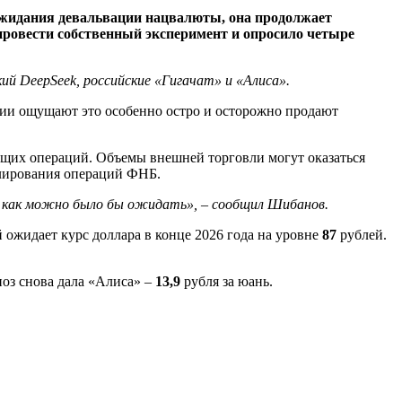
 ожидания девальвации нацвалюты, она продолжает
провести собственный эксперимент и опросило четыре
ий DeepSeek, российские «Гигачат» и «Алиса».
ании ощущают это особенно остро и осторожно продают
кущих операций. Объемы внешней торговли могут оказаться
алирования операций ФНБ.
ое, как можно было бы ожидать», – сообщил Шибанов.
 ожидает курс доллара в конце 2026 года на уровне
87
рублей.
оз снова дала «Алиса» –
13,9
рубля за юань.