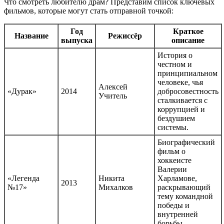
Что смотреть любителю драм? Представим список ключевых
фильмов, которые могут стать отправной точкой:
Год
Краткое
Название
Режиссёр
выпуска
описание
История о
честном и
принципиальном
человеке, чья
Алексей
«Дурак»
2014
добросовестность
Учитель
сталкивается с
коррупцией и
бездушием
системы.
Биографический
фильм о
хоккеисте
Валерии
«Легенда
Никита
Харламове,
2013
№17»
Михалков
раскрывающий
тему командной
победы и
внутренней
борьбы.