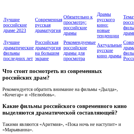
Драмы
Обязательно к
Тема
Лучшие
Современная
русского
просмотру:
росс
российские
русская
кино:
российские
филь
драме 2023
драматургия
новые
драмы
драм
тенденции
Лучшие
Российская
Рекомендуемые
Совр
Актуальные
драматические
драматургия
российские
драм
русские
фильмы
на большом
драмы для
фил
кино драмы
последних лет
экране
просмотра
Росс
Что стоит посмотреть из современных
российских драм?
Рекомендуется обратить внимание на фильмы «Дылда»,
«Кочегар» и «Нелюбовь».
Какие фильмы российского современного кино
выделяются драматической составляющей?
Такими являются «Аритмия», «Пока ночь не наступит» и
«Марьяванна».