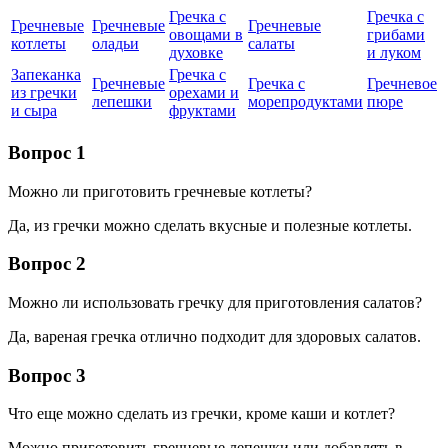
Гречка с
Гречка с
Гречневые
Гречневые
Гречневые
овощами в
грибами
котлеты
оладьи
салаты
духовке
и луком
Запеканка
Гречка с
Гречневые
Гречка с
Гречневое
из гречки
орехами и
лепешки
морепродуктами
пюре
и сыра
фруктами
Вопрос 1
Можно ли приготовить гречневые котлеты?
Да, из гречки можно сделать вкусные и полезные котлеты.
Вопрос 2
Можно ли использовать гречку для приготовления салатов?
Да, вареная гречка отлично подходит для здоровых салатов.
Вопрос 3
Что еще можно сделать из гречки, кроме каши и котлет?
Можно приготовить гречневые лепешки или добавлять в