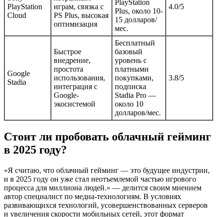
PlayStation
PlayStation
играм, связка с
4.0/5
Plus, около 10-
Cloud
PS Plus, высокая
15 долларов/
оптимизация
мес.
Бесплатный
Быстрое
базовый
внедрение,
уровень с
простота
платными
Google
использования,
покупками,
3.8/5
Stadia
интеграция с
подписка
Google-
Stadia Pro —
экосистемой
около 10
долларов/мес.
Стоит ли пробовать облачный гейминг
в 2025 году?
«Я считаю, что облачный гейминг — это будущее индустрии,
и в 2025 году он уже стал неотъемлемой частью игрового
процесса для миллиона людей.» — делится своим мнением
автор специалист по медиа-технологиям. В условиях
развивающихся технологий, усовершенствованных серверов
и увеличения скорости мобильных сетей, этот формат