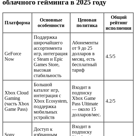
облачного гейминга в 2025 году
Общий
Основные
Ценовая
Платформа
рейтинг
особенности
политика
исполнения
Поддержка
широчайшего
Абонементы
ассортимента
от 9 до 25
GeForce
игр, интеграция
долларов в
4.5/5
Now
с Steam и Epic
месяц, есть
Games Store,
бесплатный
высокая
тариф
стабильность
Большой
Входит в
каталог игр,
Xbox Cloud
подписку
интеграция с
Gaming
Xbox Game
Xbox Ecosystem,
4.2/5
(часть Xbox
Pass Ultimate
поддержка
Game Pass)
— около 15
мобильных
долларов/мес.
устройств
Входит в
Доступ к
подписку
Sony
избранным