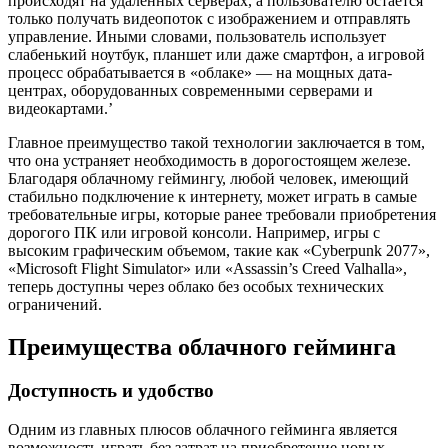
происходят на удалённых серверах, а пользователю остаётся
только получать видеопоток с изображением и отправлять
управление. Иными словами, пользователь использует
слабенький ноутбук, планшет или даже смартфон, а игровой
процесс обрабатывается в «облаке» — на мощных дата-
центрах, оборудованных современными серверами и
видеокартами.’
Главное преимущество такой технологии заключается в том,
что она устраняет необходимость в дорогостоящем железе.
Благодаря облачному геймингу, любой человек, имеющий
стабильно подключение к интернету, может играть в самые
требовательные игры, которые ранее требовали приобретения
дорогого ПК или игровой консоли. Например, игры с
высоким графическим объемом, такие как «Cyberpunk 2077»,
«Microsoft Flight Simulator» или «Assassin’s Creed Valhalla»,
теперь доступны через облако без особых технических
ограничений.
Преимущества облачного гейминга
Доступность и удобство
Одним из главных плюсов облачного гейминга является
возможность играть без затрат на приобретение новых