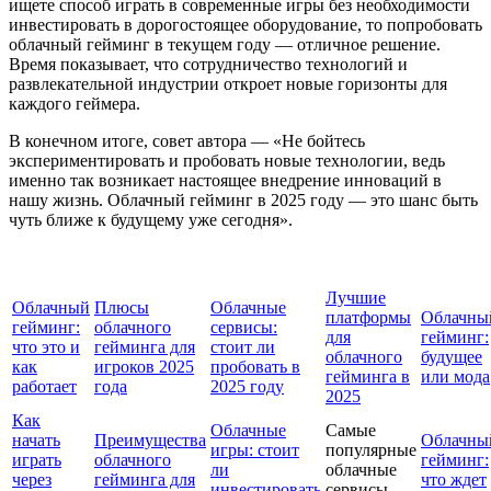
ищете способ играть в современные игры без необходимости
инвестировать в дорогостоящее оборудование, то попробовать
облачный гейминг в текущем году — отличное решение.
Время показывает, что сотрудничество технологий и
развлекательной индустрии откроет новые горизонты для
каждого геймера.
В конечном итоге, совет автора — «Не бойтесь
экспериментировать и пробовать новые технологии, ведь
именно так возникает настоящее внедрение инноваций в
нашу жизнь. Облачный гейминг в 2025 году — это шанс быть
чуть ближе к будущему уже сегодня».
Лучшие
Облачный
Плюсы
Облачные
платформы
Облачны
гейминг:
облачного
сервисы:
для
гейминг:
что это и
гейминга для
стоит ли
облачного
будущее
как
игроков 2025
пробовать в
гейминга в
или мода
работает
года
2025 году
2025
Как
Облачные
Самые
начать
Преимущества
Облачны
игры: стоит
популярные
играть
облачного
гейминг:
ли
облачные
через
гейминга для
что ждет
инвестировать
сервисы