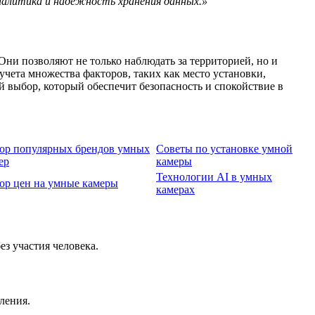
налитика и надежность хранения данных.»
ни позволяют не только наблюдать за территорией, но и
чета множества факторов, таких как место установки,
й выбор, который обеспечит безопасность и спокойствие в
ор популярных брендов умных
Советы по установке умной
ер
камеры
Технологии AI в умных
ор цен на умные камеры
камерах
з участия человека.
ления.