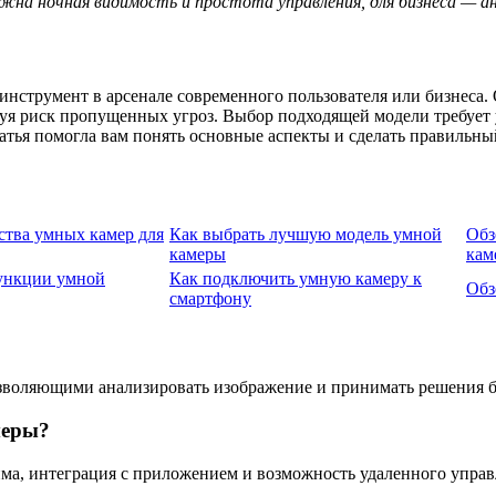
жна ночная видимость и простота управления, для бизнеса — а
трумент в арсенале современного пользователя или бизнеса. О
уя риск пропущенных угроз. Выбор подходящей модели требует у
атья помогла вам понять основные аспекты и сделать правильны
тва умных камер для
Как выбрать лучшую модель умной
Обз
камеры
кам
ункции умной
Как подключить умную камеру к
Обз
смартфону
воляющими анализировать изображение и принимать решения бе
меры?
ма, интеграция с приложением и возможность удаленного управ