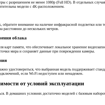
еры с разрешением не менее 1080p (Full HD). В отдельных случ
чтительны модели с 4K-расположением.
ок, обратите внимание на наличие инфракрасной подсветки или
а расстоянии до нескольких метров.
чения облака
я карт памяти, что обеспечивает локальное хранение видеозап
й точки мира и сохраняет данные при повреждении камеры.
ния
жно удостовериться, что выбранная модель поддерживает станда
одключений, если Wi-Fi недоступен или ненадежен.
симости от условий эксплуатации
ться. В домашних условиях достаточно моделей с базовым наборо