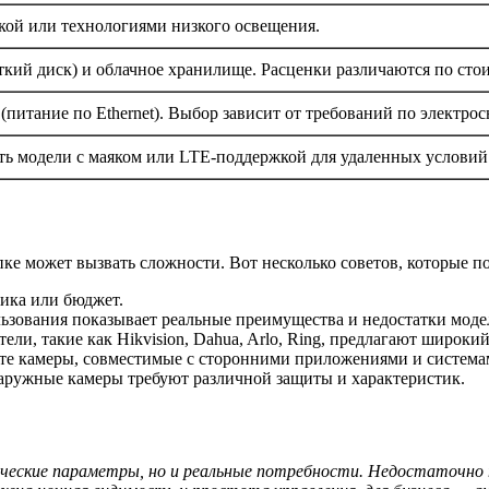
кой или технологиями низкого освещения.
ткий диск) и облачное хранилище. Расценки различаются по сто
 (питание по Ethernet). Выбор зависит от требований по электро
Есть модели с маяком или LTE-поддержкой для удаленных условий
ке может вызвать сложности. Вот несколько советов, которые п
тика или бюджет.
льзования показывает реальные преимущества и недостатки моде
ели, такие как Hikvision, Dahua, Arlo, Ring, предлагают широк
йте камеры, совместимые с сторонними приложениями и система
наружные камеры требуют различной защиты и характеристик.
ческие параметры, но и реальные потребности. Недостаточно 