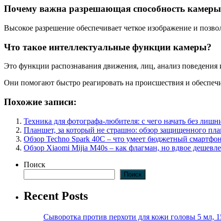
Почему важна разрешающая способность камеры
Высокое разрешение обеспечивает четкое изображение и позвол
Что такое интеллектуальные функции камеры?
Это функции распознавания движения, лиц, анализ поведения 
Они помогают быстро реагировать на происшествия и обеспеч
Похожие записи:
Техника для фотографа-любителя: с чего начать без лишн
Планшет, за который не страшно: обзор защищенного пл
Обзор Technо Spark 40C – что умеет бюджетный смартфон
Обзор Xiaomi Mijia M40s – как флагман, но вдвое дешевле
Поиск
Поиск
Recent Posts
Сыворотка против перхоти для кожи головы 5 мл, 