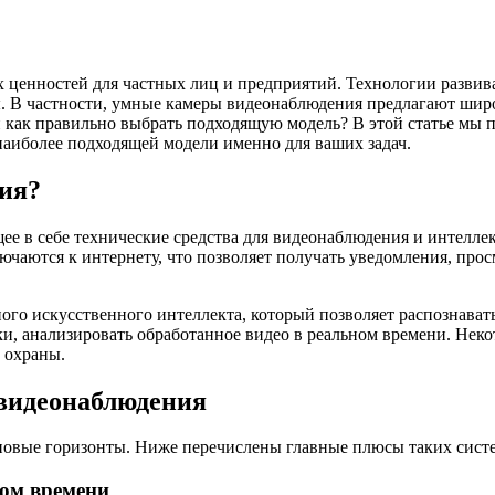
ых ценностей для частных лиц и предприятий. Технологии разв
ы. В частности, умные камеры видеонаблюдения предлагают шир
и как правильно выбрать подходящую модель? В этой статье мы п
наиболее подходящей модели именно для ваших задач.
ния?
ее в себе технические средства для видеонаблюдения и интелл
ючаются к интернету, что позволяет получать уведомления, про
ого искусственного интеллекта, который позволяет распознават
ки, анализировать обработанное видео в реальном времени. Неко
 охраны.
видеонаблюдения
новые горизонты. Ниже перечислены главные плюсы таких сист
ном времени