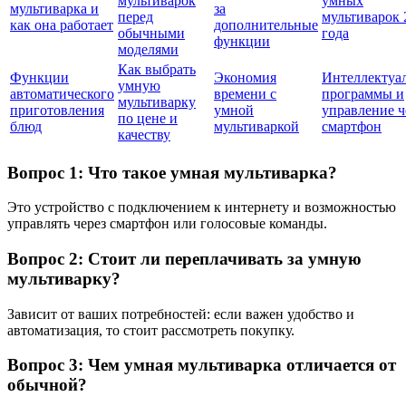
мультиварок
умных
мультиварка и
за
перед
мультиварок 
как она работает
дополнительные
обычными
года
функции
моделями
Как выбрать
Функции
Экономия
Интеллектуа
умную
автоматического
времени с
программы и
мультиварку
приготовления
умной
управление ч
по цене и
блюд
мультиваркой
смартфон
качеству
Вопрос 1: Что такое умная мультиварка?
Это устройство с подключением к интернету и возможностью
управлять через смартфон или голосовые команды.
Вопрос 2: Стоит ли переплачивать за умную
мультиварку?
Зависит от ваших потребностей: если важен удобство и
автоматизация, то стоит рассмотреть покупку.
Вопрос 3: Чем умная мультиварка отличается от
обычной?