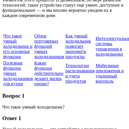
технологий, такие устройства станут еще умнее, доступнее и
функциональнее — и мы вполне вероятно увидим их в
каждом современном доме.
Что такое
Обзор
Как умный
Интеллектуальн
умный
популярных
холодильник
системы
холодильник и
функций
помогает
управления в
его основные
умных
экономить
холодильнике
функции
холодильников
продукты
Полезные
Какие
Технологии
Мобильные
функции
функции
распознавания
приложения и
умных
действительно
и учета
удаленный
холодильников
делают жизнь
продуктов
контроль
для кухни
проще?
Вопрос 1
Что такое умный холодильник?
Ответ 1