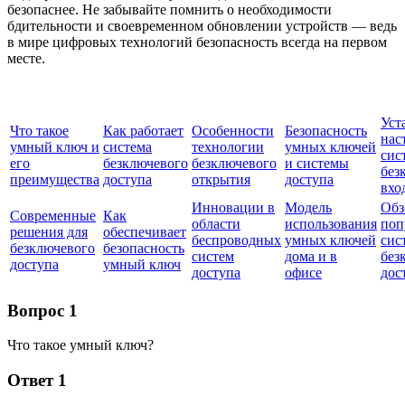
безопаснее. Не забывайте помнить о необходимости
бдительности и своевременном обновлении устройств — ведь
в мире цифровых технологий безопасность всегда на первом
месте.
Уст
Что такое
Как работает
Особенности
Безопасность
нас
умный ключ и
система
технологии
умных ключей
сис
его
безключевого
безключевого
и системы
без
преимущества
доступа
открытия
доступа
вхо
Инновации в
Модель
Обз
Современные
Как
области
использования
поп
решения для
обеспечивает
беспроводных
умных ключей
сис
безключевого
безопасность
систем
дома и в
без
доступа
умный ключ
доступа
офисе
дос
Вопрос 1
Что такое умный ключ?
Ответ 1