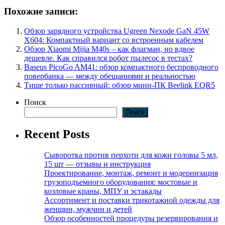
Похожие записи:
Обзор зарядного устройства Ugreen Nexode GaN 45W
X604: Компактный вариант со встроенным кабелем
Обзор Xiaomi Mijia M40s – как флагман, но вдвое
дешевле. Как справился робот пылесос в тестах?
Baseus PicoGo AM41: обзор компактного беспроводного
повербанка — между обещаниями и реальностью
Тише только пассивный: обзор мини-ПК Beelink EQR5
Поиск
Поиск
Recent Posts
Сыворотка против перхоти для кожи головы 5 мл,
15 шт — отзывы и инструкция
Проектирование, монтаж, ремонт и модернизация
грузоподъемного оборудования: мостовые и
козловые краны, МПУ и эстакады
Ассортимент и поставки трикотажной одежды для
женщин, мужчин и детей
Обзор особенностей процедуры резервирования и