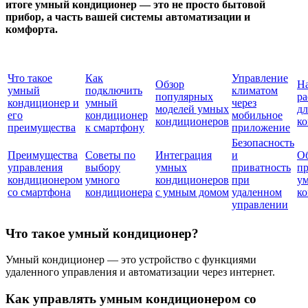
итоге умный кондиционер — это не просто бытовой
прибор, а часть вашей системы автоматизации и
комфорта.
Что такое
Как
Управление
Обзор
Н
умный
подключить
климатом
популярных
р
кондиционер и
умный
через
моделей умных
д
его
кондиционер
мобильное
кондиционеров
к
преимущества
к смартфону
приложение
Безопасность
Преимущества
Советы по
Интеграция
и
О
управления
выбору
умных
приватность
п
кондиционером
умного
кондиционеров
при
у
со смартфона
кондиционера
с умным домом
удаленном
к
управлении
Что такое умный кондиционер?
Умный кондиционер — это устройство с функциями
удаленного управления и автоматизации через интернет.
Как управлять умным кондиционером со