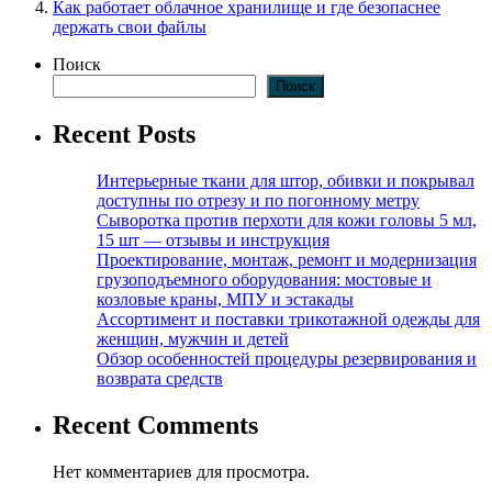
Как работает облачное хранилище и где безопаснее
держать свои файлы
Поиск
Поиск
Recent Posts
Интерьерные ткани для штор, обивки и покрывал
доступны по отрезу и по погонному метру
Сыворотка против перхоти для кожи головы 5 мл,
15 шт — отзывы и инструкция
Проектирование, монтаж, ремонт и модернизация
грузоподъемного оборудования: мостовые и
козловые краны, МПУ и эстакады
Ассортимент и поставки трикотажной одежды для
женщин, мужчин и детей
Обзор особенностей процедуры резервирования и
возврата средств
Recent Comments
Нет комментариев для просмотра.