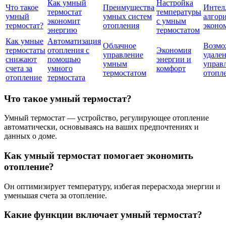
Как умный
Настройка
Что такое
Преимущества
Интел
термостат
температуры
умный
умных систем
алгор
экономит
с умным
термостат?
отопления
эконо
энергию
термостатом
Как умные
Автоматизация
Облачное
Возмо
термостаты
отопления с
Экономия
управление
удале
снижают
помощью
энергии и
умным
управ
счета за
умного
комфорт
термостатом
отопл
отопление
термостата
Что такое умный термостат?
Умный термостат — устройство, регулирующее отопление
автоматически, основываясь на ваших предпочтениях и
данных о доме.
Как умный термостат помогает экономить
отопление?
Он оптимизирует температуру, избегая перерасхода энергии и
уменьшая счета за отопление.
Какие функции включает умный термостат?