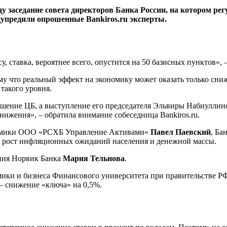
оду заседание совета директоров Банка России, на котором р
дупредили опрошенные Bankiros.ru эксперты.
, ставка, вероятнее всего, опустится на 50 базисных пунктов»,
ому что реальный эффект на экономику может оказать только сни
 такого уровня.
решение ЦБ, а выступление его председателя Эльвиры Набиуллино
нижения», – обратила внимание собеседница Bankiros.ru.
ономики ООО «РСХБ Управление Активами»
Павел Паевский
, Ба
ют рост инфляционных ожиданий населения и денежной массы.
ния Норвик Банка
Мария Тельнова
.
омики и бизнеса Финансового университета при правительстве 
– снижение «ключа» на 0,5%.