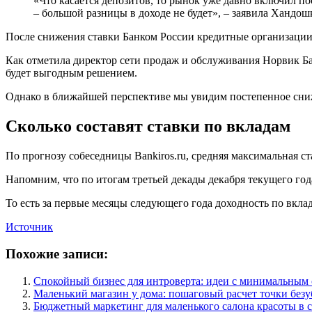
«Что касается депозитов, то рынок уже давно включил по
– большой разницы в доходе не будет», – заявила Хандош
После снижения ставки Банком России кредитные организации 
Как отметила директор сети продаж и обслуживания Норвик Ба
будет выгодным решением.
Однако в ближайшей перспективе мы увидим постепенное сниж
Сколько составят ставки по вкладам
По прогнозу собеседницы Bankiros.ru, средняя максимальная ст
Напомним, что по итогам третьей декады декабря текущего год
То есть за первые месяцы следующего года доходность по вкла
Источник
Похожие записи:
Спокойный бизнес для интроверта: идеи с минимальным
Маленький магазин у дома: пошаговый расчет точки без
Бюджетный маркетинг для маленького салона красоты в 