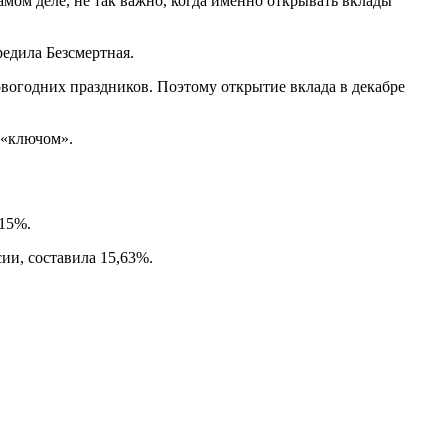
амом деле, не так важно, когда именно открывать вклады
едила Безсмертная.
вогодних праздников. Поэтому открытие вклада в декабре
 «ключом».
-15%.
ии, составила 15,63%.