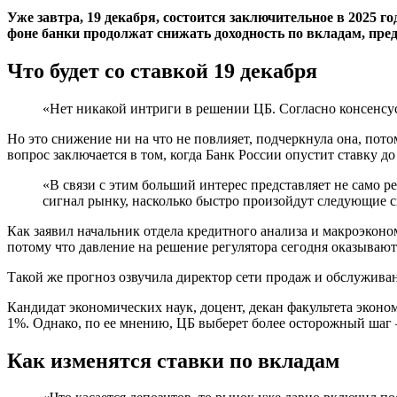
Уже завтра, 19 декабря, состоится заключительное в 2025 г
фоне банки продолжат снижать доходность по вкладам, пре
Что будет со ставкой 19 декабря
«Нет никакой интриги в решении ЦБ. Согласно консенсусу
Но это снижение ни на что не повлияет, подчеркнула она, пот
вопрос заключается в том, когда Банк России опустит ставку до
«В связи с этим больший интерес представляет не само 
сигнал рынку, насколько быстро произойдут следующие с
Как заявил начальник отдела кредитного анализа и макроэк
потому что давление на решение регулятора сегодня оказыва
Такой же прогноз озвучила директор сети продаж и обслужива
Кандидат экономических наук, доцент, декан факультета экон
1%. Однако, по ее мнению, ЦБ выберет более осторожный шаг 
Как изменятся ставки по вкладам