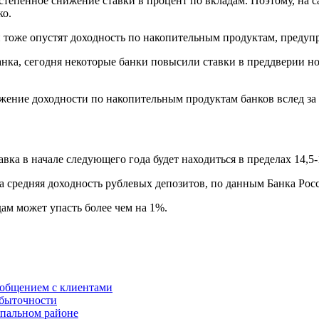
степенное снижение ставки в процент по вкладам. Поэтому, на с
ко.
тоже опустят доходность по накопительным продуктам, предупр
нка, сегодня некоторые банки повысили ставки в преддверии но
ение доходности по накопительным продуктам банков вслед за
авка в начале следующего года будет находиться в пределах 14,5
а средняя доходность рублевых депозитов, по данным Банка Росс
дам может упасть более чем на 1%.
 общением с клиентами
убыточности
спальном районе