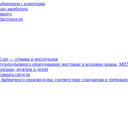
 общением с клиентами
ьно заработать
 минус
убыточности
15 шт — отзывы и инструкция
рузоподъемного оборудования: мостовые и козловые краны, МП
женщин, мужчин и детей
зврата средств
абричного производства: соответствие стандартам и требовани