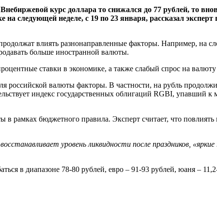
Внебиржевой курс доллара то снижался до 77 рублей, то вно
ке на следующей неделе, с 19 по 23 января, рассказал эксп
 продолжат влиять разнонаправленные факторы. Например, на 
продавать больше иностранной валюты.
роцентные ставки в экономике, а также слабый спрос на валюту
для российской валюты факторы. В частности, на рубль продолж
тельствует индекс государственных облигаций RGBI, упавший к 
 в рамках бюджетного правила. Эксперт считает, что повлиять
восстанавливает уровень ликвидности после праздников, «ярки
ться в диапазоне 78-80 рублей, евро – 91-93 рублей, юаня – 11,2-