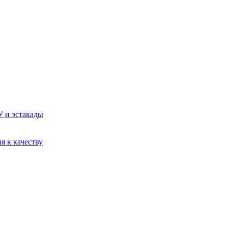
У и эстакады
я к качеству