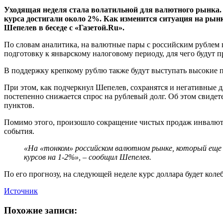
Уходящая неделя стала волатильной для валютного рынка. 
курса достигали около 2%. Как изменится ситуация на рын
Шепелев в беседе с «Газетой.Ru».
По словам аналитика, на валютные пары с российским рублем
подготовку к январскому налоговому периоду, для чего будут 
В поддержку крепкому рублю также будут выступать высокие п
При этом, как подчеркнул Шепелев, сохранятся и негативные 
постепенно снижается спрос на рублевый долг. Об этом свиде
пунктов.
Помимо этого, произошло сокращение чистых продаж инвалюты
события.
«На «тонком» российском валютном рынке, который еще 
курсов на 1-2%», – сообщил Шепелев.
По его прогнозу, на следующей неделе курс доллара будет колеба
Источник
Похожие записи: