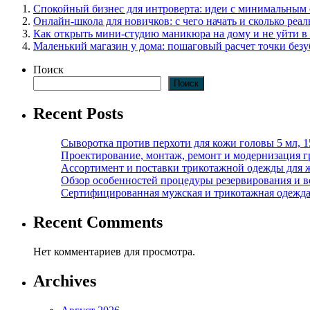
Спокойный бизнес для интроверта: идеи с минимальным
Онлайн-школа для новичков: с чего начать и сколько реал
Как открыть мини-студию маникюра на дому и не уйти в
Маленький магазин у дома: пошаговый расчет точки без
Поиск
Поиск
Recent Posts
Сыворотка против перхоти для кожи головы 5 мл, 
Проектирование, монтаж, ремонт и модернизация г
Ассортимент и поставки трикотажной одежды для 
Обзор особенностей процедуры резервирования и во
Сертифицированная мужская и трикотажная одежда ф
Recent Comments
Нет комментариев для просмотра.
Archives