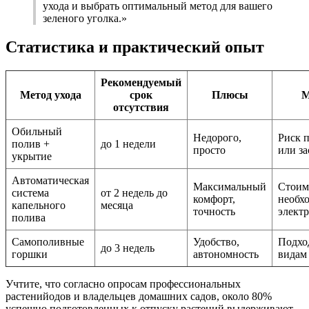
ухода и выбрать оптимальный метод для вашего
зеленого уголка.»
Статистика и практический опыт
Рекомендуемый
Метод ухода
срок
Плюсы
М
отсутствия
Обильный
Недорого,
Риск 
полив +
до 1 недели
просто
или за
укрытие
Автоматическая
Максимальный
Стоим
система
от 2 недель до
комфорт,
необх
капельного
месяца
точность
элект
полива
Самополивные
Удобство,
Подхо
до 3 недель
горшки
автономность
видам
Учтите, что согласно опросам профессиональных
растенийодов и владельцев домашних садов, около 80%
успешно подготовленных к отпуску растений выдерживают