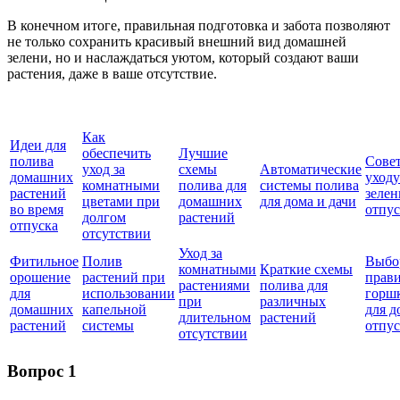
В конечном итоге, правильная подготовка и забота позволяют
не только сохранить красивый внешний вид домашней
зелени, но и наслаждаться уютом, который создают ваши
растения, даже в ваше отсутствие.
Как
Идеи для
обеспечить
Лучшие
полива
Сове
уход за
схемы
Автоматические
домашних
уходу
комнатными
полива для
системы полива
растений
зелен
цветами при
домашних
для дома и дачи
во время
отпус
долгом
растений
отпуска
отсутствии
Уход за
Фитильное
Полив
Выбо
комнатными
Краткие схемы
орошение
растений при
прав
растениями
полива для
для
использовании
горш
при
различных
домашних
капельной
для д
длительном
растений
растений
системы
отпус
отсутствии
Вопрос 1