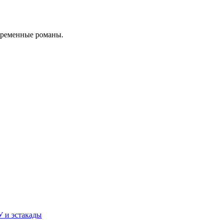
временные романы.
У и эстакады