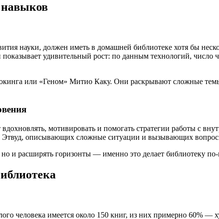
 навыков
звития науки, должен иметь в домашней библиотеке хотя бы нес
 показывает удивительный рост: по данным технологий, число 
окинга или «Геном» Митио Каку. Они раскрывают сложные темы
овения
ет вдохновлять, мотивировать и помогать стратегии работы с вн
т Этвуд, описывающих сложные ситуации и вызывающих вопросы
, но и расширять горизонты — именно это делает библиотеку по
библиотека
лого человека имеется около 150 книг, из них примерно 60% — 