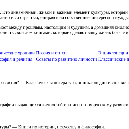
. Это динамичный, живой и важный элемент культуры, который 
нанно и со страстью, опираясь на собственные интересы и нужды
 мост между прошлым, настоящим и будущим, а домашняя библиот
полнять свой дом книгами, которые сделают вашу жизнь богаче и
рические хроники
Поэзия и стихи
Энциклопедии 
софия и религия
Советы по развитию личности
Классические 
развития? — Классическая литература, энциклопедии и справоч
ографии выдающихся личностей и книги по творческому развити
ьтуры? — Книги по истории, искусству и философии.