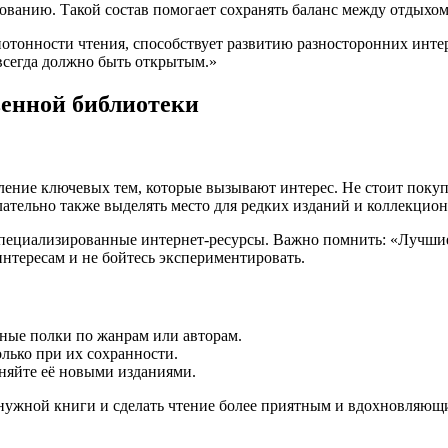
ованию. Такой состав помогает сохранять баланс между отдыхом
онотонности чтения, способствует развитию разносторонних инт
 всегда должно быть открытым.»
енной библиотеки
ение ключевых тем, которые вызывают интерес. Не стоит покуп
лательно также выделять место для редких изданий и коллекцио
пециализированные интернет-ресурсы. Важно помнить: «Лучшие 
нтересам и не бойтесь экспериментировать.
жные полки по жанрам или авторам.
лько при их сохранности.
няйте её новыми изданиями.
 нужной книги и сделать чтение более приятным и вдохновляющ