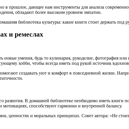
но в прошлое, дающее нам инструменты для анализа современнос
ждения, обладают более высоким уровнем эмпатии.
ах и ремеслах
ть новые умения, будь то кулинария, рукоделие, фотография ил
сующему хобби, чтобы всегда иметь под рукой источник вдохно
помогают создавать уют и комфорт в повседневной жизни. Напри
таточности.
го развития. В домашней библиотеке необходимо иметь книги п
и мотивациях, способствуют гармонии и внутренней балансу.
зни, ценностях и моральных принципах. Совет автора: «Не стои