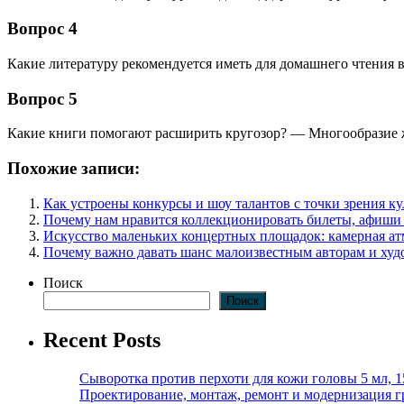
Вопрос 4
Какие литературу рекомендуется иметь для домашнего чтения
Вопрос 5
Какие книги помогают расширить кругозор? — Многообразие ж
Похожие записи:
Как устроены конкурсы и шоу талантов с точки зрения к
Почему нам нравится коллекционировать билеты, афиши
Искусство маленьких концертных площадок: камерная ат
Почему важно давать шанс малоизвестным авторам и ху
Поиск
Поиск
Recent Posts
Сыворотка против перхоти для кожи головы 5 мл, 
Проектирование, монтаж, ремонт и модернизация г