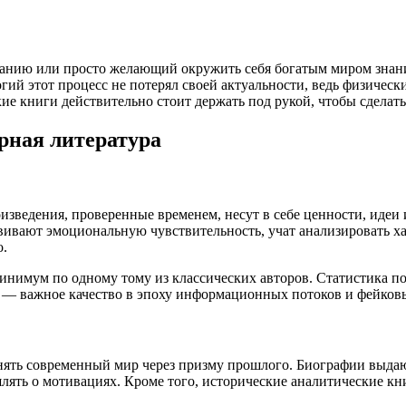
анию или просто желающий окружить себя богатым миром знаний
ий этот процесс не потерял своей актуальности, ведь физическ
кие книги действительно стоит держать под рукой, чтобы сдела
урная литература
зведения, проверенные временем, несут в себе ценности, идеи
вивают эмоциональную чувствительность, учат анализировать ха
о.
инимум по одному тому из классических авторов. Статистика по
 — важное качество в эпоху информационных потоков и фейков
нять современный мир через призму прошлого. Биографии выдаю
ять о мотивациях. Кроме того, исторические аналитические кн