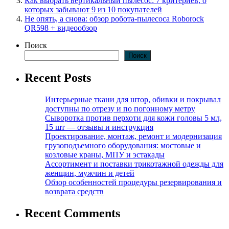
Как выбрать вертикальный пылесос: 7 критериев, о
которых забывают 9 из 10 покупателей
Не опять, а снова: обзор робота-пылесоса Roborock
QR598 + видеообзор
Поиск
Поиск
Recent Posts
Интерьерные ткани для штор, обивки и покрывал
доступны по отрезу и по погонному метру
Сыворотка против перхоти для кожи головы 5 мл,
15 шт — отзывы и инструкция
Проектирование, монтаж, ремонт и модернизация
грузоподъемного оборудования: мостовые и
козловые краны, МПУ и эстакады
Ассортимент и поставки трикотажной одежды для
женщин, мужчин и детей
Обзор особенностей процедуры резервирования и
возврата средств
Recent Comments