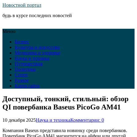
Новостной портал
будь в курсе последних новостей
Меню
Бизнес
Культура и искусство
Медицина и здоровье
Наука и техника
Путешествия
Политика
Спорт
Разное
Карта сайта
Доступный, тонкий, стильный: обзор
QI повербанка Baseus PicoGo AM41
10 декабря 2025
Наука и техника
Комментарии: 0
Компания Baseus представила новинку среди повербанков.
Повербанк PicoGo AM41 магнитится на айфон или другой