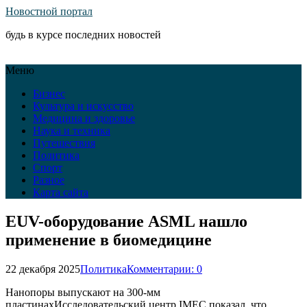
Новостной портал
будь в курсе последних новостей
Меню
Бизнес
Культура и искусство
Медицина и здоровье
Наука и техника
Путешествия
Политика
Спорт
Разное
Карта сайта
EUV-оборудование ASML нашло
применение в биомедицине
22 декабря 2025
Политика
Комментарии: 0
Нанопоры выпускают на 300-мм
пластинахИсследовательский центр IMEC показал, что