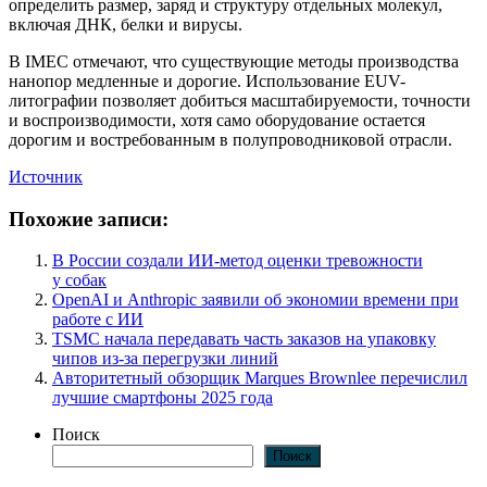
определить размер, заряд и структуру отдельных молекул,
включая ДНК, белки и вирусы.
В IMEC отмечают, что существующие методы производства
нанопор медленные и дорогие. Использование EUV-
литографии позволяет добиться масштабируемости, точности
и воспроизводимости, хотя само оборудование остается
дорогим и востребованным в полупроводниковой отрасли.
Источник
Похожие записи:
В России создали ИИ-метод оценки тревожности
у собак
OpenAI и Anthropic заявили об экономии времени при
работе с ИИ
TSMC начала передавать часть заказов на упаковку
чипов из-за перегрузки линий
Авторитетный обзорщик Marques Brownlee перечислил
лучшие смартфоны 2025 года
Поиск
Поиск