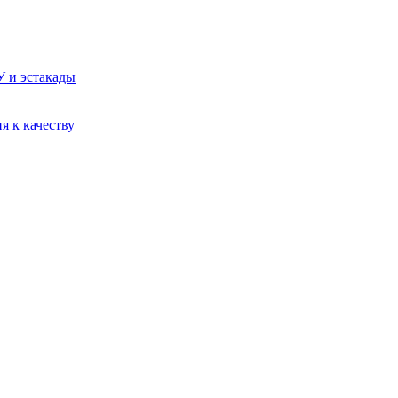
У и эстакады
я к качеству