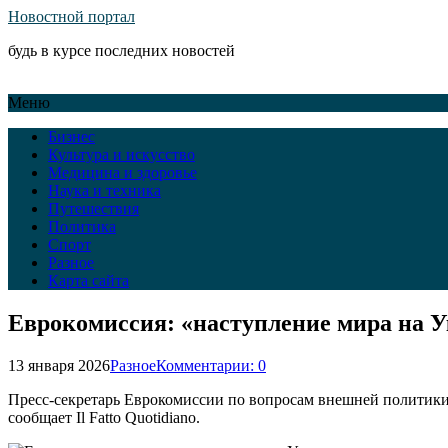
Новостной портал
будь в курсе последних новостей
Меню
Бизнес
Культура и искусство
Медицина и здоровье
Наука и техника
Путешествия
Политика
Спорт
Разное
Карта сайта
Еврокомиссия: «наступление мира на Ук
13 января 2026
Разное
Комментарии: 0
Пресс-секретарь Еврокомиссии по вопросам внешней политики 
сообщает Il Fatto Quotidiano.