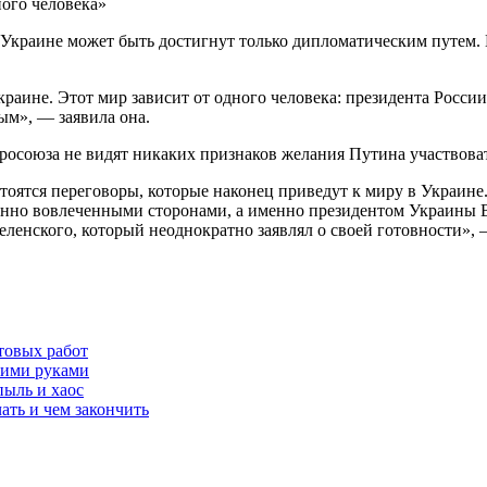
 Украине может быть достигнут только дипломатическим путем. 
краине. Этот мир зависит от одного человека: президента Росс
ым», — заявила она.
вросоюза не видят никаких признаков желания Путина участвова
стоятся переговоры, которые наконец приведут к миру в Украине
твенно вовлеченными сторонами, а именно президентом Украин
 Зеленского, который неоднократно заявлял о своей готовности»,
товых работ
оими руками
пыль и хаос
ать и чем закончить