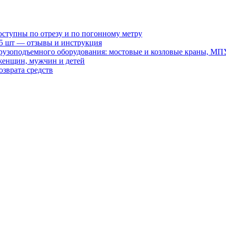
оступны по отрезу и по погонному метру
15 шт — отзывы и инструкция
рузоподъемного оборудования: мостовые и козловые краны, МП
женщин, мужчин и детей
зврата средств