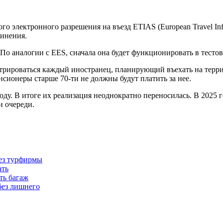
электронного разрешения на въезд ETIAS (European Travel Inform
динения.
. По аналогии с EES, сначала она будет функционировать в тесто
стрироваться каждый иностранец, планирующий въехать на терр
енсионеры старше 70-ти не должны будут платить за нее.
ду. В итоге их реализация неоднократно переносилась. В 2025 
и очереди.
без турфирмы
ать
ть багаж
без лишнего