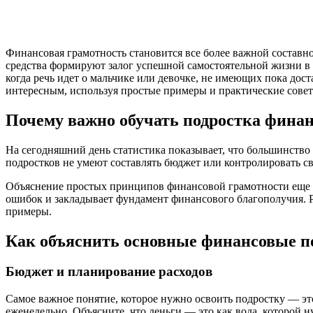
Финансовая грамотность становится все более важной составн
средства формируют залог успешной самостоятельной жизни в 
когда речь идет о мальчике или девочке, не имеющих пока дос
интересным, используя простые примеры и практические совет
Почему важно обучать подростка финан
На сегодняшний день статистика показывает, что большинство
подростков не умеют составлять бюджет или контролировать с
Объяснение простых принципов финансовой грамотности еще в
ошибок и закладывает фундамент финансового благополучия. Р
примеры.
Как объяснить основные финансовые п
Бюджет и планирование расходов
Самое важное понятие, которое нужно освоить подростку — эт
еженедельно. Объясните, что деньги — это как вода, которой ну