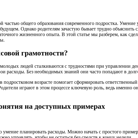
ой частью общего образования современного подростка. Умение 
будущем. Однако родителям зачастую бывает трудно объяснить 
таточного жизненного опыта. В этой статье мы разберем, как сд
ы.
совой грамотности?
 молодых людей сталкиваются с трудностями при управлении де
вои расходы. Без необходимых знаний они часто попадают в дол
 подростковом возрасте помогает сформировать ответственный
одители играют в этом процессе ключевую роль, ведь именно он
онятия на доступных примерах
о умение планировать расходы. Можно начать с простого приме
жно управлять, чтобы не остаться без средств к концу недели.