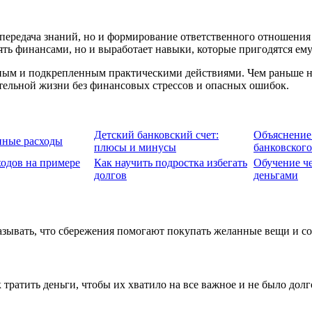
передача знаний, но и формирование ответственного отношения 
ять финансами, но и выработает навыки, которые пригодятся ему
ным и подкрепленным практическими действиями. Чем раньше на
ятельной жизни без финансовых стрессов и опасных ошибок.
Детский банковский счет:
Объяснение
нные расходы
плюсы и минусы
банковского
ходов на примере
Как научить подростка избегать
Обучение ч
долгов
деньгами
азывать, что сбережения помогают покупать желанные вещи и с
 тратить деньги, чтобы их хватило на все важное и не было долг