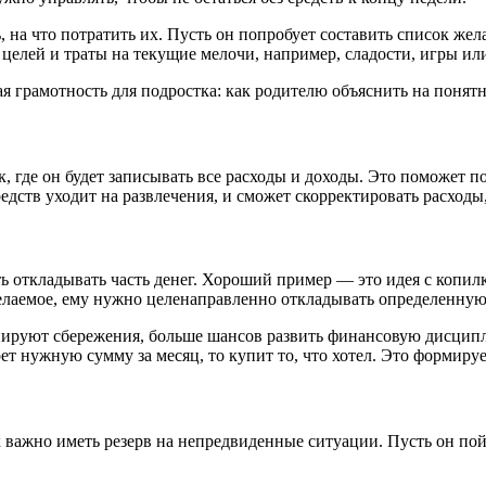
, на что потратить их. Пусть он попробует составить список же
 целей и траты на текущие мелочи, например, сладости, игры и
где он будет записывать все расходы и доходы. Это поможет по
редств уходит на развлечения, и сможет скорректировать расход
ь откладывать часть денег. Хороший пример — это идея с копилк
елаемое, ему нужно целенаправленно откладывать определенную
ланируют сбережения, больше шансов развить финансовую дисцип
ет нужную сумму за месяц, то купит то, что хотел. Это формиру
к важно иметь резерв на непредвиденные ситуации. Пусть он по