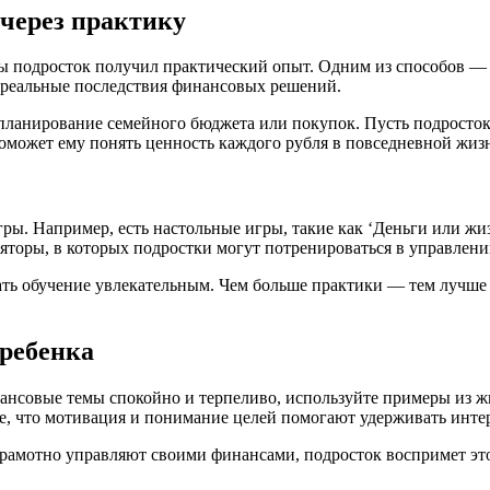
через практику
бы подросток получил практический опыт. Одним из способов — 
 реальные последствия финансовых решений.
ланирование семейного бюджета или покупок. Пусть подросток 
оможет ему понять ценность каждого рубля в повседневной жиз
ы. Например, есть настольные игры, такие как ‘Деньги или жизн
яторы, в которых подростки могут потренироваться в управлен
ать обучение увлекательным. Чем больше практики — тем лучше 
 ребенка
нсовые темы спокойно и терпеливо, используйте примеры из жи
е, что мотивация и понимание целей помогают удерживать интере
грамотно управляют своими финансами, подросток воспримет это