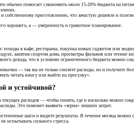
что обычно помогает сэкономить около 15-20% бюджета на питан
газинах.
и собственному приготовлению, что зачастую дешевле и полезн
его хорошего, а — умеренность и грамотное планирование.
и: походы в кафе, рестораны, покупка новых гаджетов или модн
ухе, занятия спортом дома, просмотры фильмов или чтение книг
своего дохода, что в условиях ограниченного бюджета можно сок
ивычки — так вы не только снизите расходы, но и получите бол
ачать читать книгу или выйти на прогулку».
й и устойчивой?
а текущих расходов — чтобы понять, где и насколько можно сок
расходы. Это поможет выявить «зерна» лишних затрат.
остепенные шаги и видите результаты. В течение месяца можно 
 не испытывать сильного стресса.