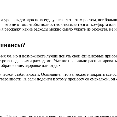
а уровень доходов не всегда успевает за этим ростом, все больш
то не о том, чтобы полностью отказываться от комфорта или уд
 я расскажу, какие расходы можно смело убрать из бюджета, не 
финансы?
вых ям, но и возможность лучше понять свои финансовые приори
нтроля над своими расходами. Умение правильно распланироват
образование, здоровье или отдых.
ческой стабильности. Осознание, что вы можете покрыть все ос
веренности. А если подойти к этому процессу со смекалкой, он 
ются? Большинство из нас имеют подписки на стриминговые сер