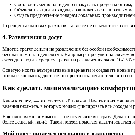
Составлять меню на неделю и закупать продукты оптом, 
Объявлять акции и скидки, сравнивать цены в разных ма
Отдать предпочтение товарам локальных производителей 
Переоценка бытовых расходов—a вовсе не означает отказ от вс
4. Развлечения и досуг
Многие тратят деньги на развлечения без особой необходимост
бесплатными или дешевыми. Например, прогулки на свежем возд
ежегодно люди в среднем тратят на развлечения около 10-15% 
Советую искать альтернативные варианты и создавать новые пр
чтобы сэкономить, достаточно просто отключить телевизор и н
Как сделать минимализацию комфортно
Ключ к успеху — это системный подход. Начать стоит с анализ
ведения бюджета, в которых можно фиксировать все доходы и 
Еще один важный момент — не отменяйте все сразу. Делайте п
более дешевый тариф. Такой подход помогает адаптироваться и
Мой совет: питаемся осознанно и планомерно