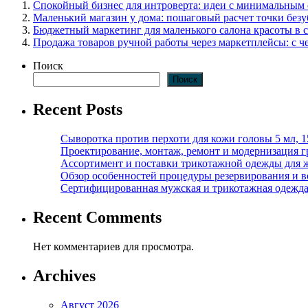
Спокойный бизнес для интроверта: идеи с минимальным
Маленький магазин у дома: пошаговый расчет точки без
Бюджетный маркетинг для маленького салона красоты в 
Продажа товаров ручной работы через маркетплейсы: с че
Поиск
Поиск
Recent Posts
Сыворотка против перхоти для кожи головы 5 мл, 
Проектирование, монтаж, ремонт и модернизация г
Ассортимент и поставки трикотажной одежды для 
Обзор особенностей процедуры резервирования и во
Сертифицированная мужская и трикотажная одежда ф
Recent Comments
Нет комментариев для просмотра.
Archives
Август 2026