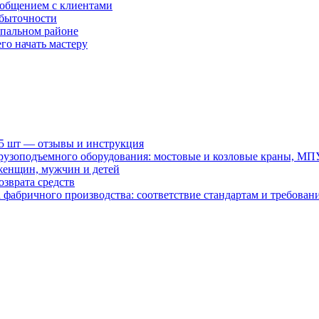
 общением с клиентами
убыточности
спальном районе
го начать мастеру
15 шт — отзывы и инструкция
рузоподъемного оборудования: мостовые и козловые краны, МП
женщин, мужчин и детей
зврата средств
абричного производства: соответствие стандартам и требовани