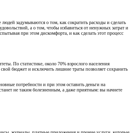
е людей задумываются о том, как сократить расходы и сделать
овольствий, а о том, чтобы избавиться от ненужных затрат и
испытывая при этом дискомфорта, и как сделать этот процесс
теты. По статистике, около 70% взрослого населения
ь свой бюджет и исключить лишние траты позволяет сохранить
новные потребности и при этом оставить деньги на
станет не таким болезненным, а даже приятным: вы начнете
висы, журналы, платные приложения и прочие услуги, которые