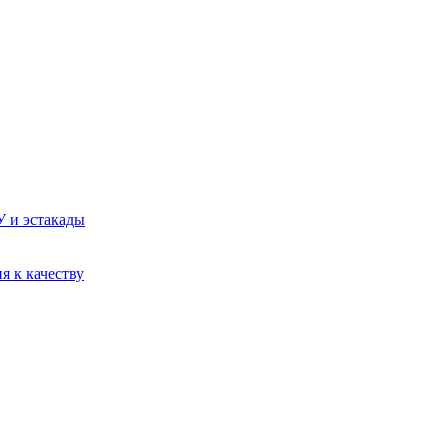
У и эстакады
я к качеству