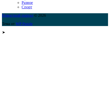
Разное
Спорт
Новостной портал
© 2026
Тема от
WP Puzzle
➤