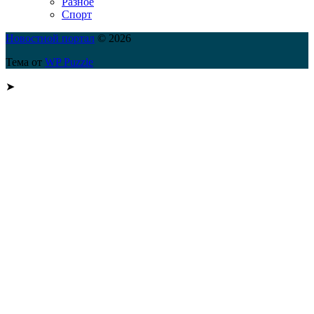
Разное
Спорт
Новостной портал
© 2026
Тема от
WP Puzzle
➤