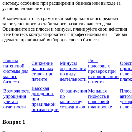
систему, особенно при расширении бизнеса или выходе за
установленные лимиты.
В конечном итоге, грамотный выбор налогового режима —
залог успешного и стабильного развития вашего дела.
Оценивайте все плюсы и минусы, планируйте свои действия
и не бойтесь консультироваться с профессионалами — так вы
сделаете правильный выбор для своего бизнеса.
Плюсы
Риск
Снижение
Минусы
Обесп
патентной
налоговых
налоговых
ограничения
прозр
системы для
проверок при
ставок при
по виду
нало
малого
использовании
патенте
деятельности
плате
бизнеса
патента
Высокая
Возможность
Ограничения
Меньшая
Плюс
доходность
упрощения
по
гибкость в
автом
при
учета и
количеству
налоговой
ускор
правильной
отчетности
сотрудников
планировке
налог
оптимизации
Вопрос 1