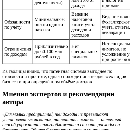
или 15% от
и налог на
деятельности)
дохода
прибыль
Ведение
Ведение полн
Минимальные:
налоговой
Обязанности
бухгалтерског
оплата одного
книги учета
по учёту
учета, отчеты,
патента
доходов и
декларации
расходов
Нет специаль
Приблизительно
Нет
Ограничения
лимитов, но
до 60-100 млн
специальных
по доходам
усложнение у
рублей в год
лимитов
при росте биз
Из таблицы видно, что патентная система выгоднее по
стоимости и простоте, однако подходит она не для всех видов
бизнеса и при определённом объёме доходов.
Мнения экспертов и рекомендации
автора
«Для малых предприятий, чьи доходы не превышают
установленных лимитов, патентная система — отличный
способ упростить налогообложение и снизить расходы на
бухгалтерию. Однако бизнесменам важно учитывать