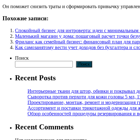
Он поможет снизить траты и сформировать привычку управлен
Похожие записи:
Спокойный бизнес для интроверта: идеи с минимальным
Маленький магазин у дома: пошаговый расчет точки без
Фриланс как семейный бизнес: финансовый план для па
Как самозанятому вести учет доходов без бухгалтера и 
Поиск
Поиск
Recent Posts
Интерьерные ткани для штор, обивки и покрывал д
Сыворотка против перхоти для кожи головы 5 мл, 
Проектирование, монтаж, ремонт и модернизация г
Ассортимент и поставки трикотажной одежды для 
Обзор особенностей процедуры резервирования и во
Recent Comments