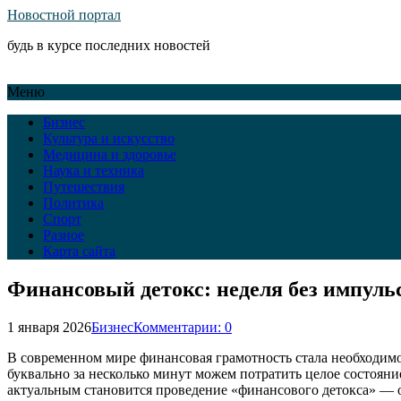
Новостной портал
будь в курсе последних новостей
Меню
Бизнес
Культура и искусство
Медицина и здоровье
Наука и техника
Путешествия
Политика
Спорт
Разное
Карта сайта
Финансовый детокс: неделя без импул
1 января 2026
Бизнес
Комментарии: 0
В современном мире финансовая грамотность стала необходимо
буквально за несколько минут можем потратить целое состоян
актуальным становится проведение «финансового детокса» — о