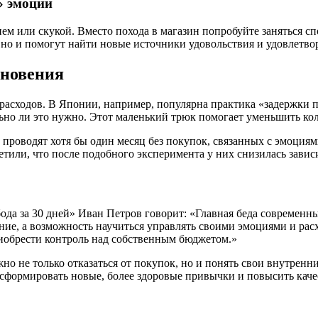
» эмоций
 или скукой. Вместо похода в магазин попробуйте заняться спо
, но и помогут найти новые источники удовольствия и удовлетвор
хновения
 расходов. В Японии, например, популярна практика «задержки п
ельно ли это нужно. Этот маленький трюк помогает уменьшить к
 проводят хотя бы один месяц без покупок, связанных с эмоци
етили, что после подобного эксперимента у них снизилась зави
да за 30 дней» Иван Петров говорит: «Главная беда современн
ие, а возможность научиться управлять своими эмоциями и расхо
иобрести контроль над собственным бюджетом.»
о не только отказаться от покупок, но и понять свои внутренн
 сформировать новые, более здоровые привычки и повысить каче