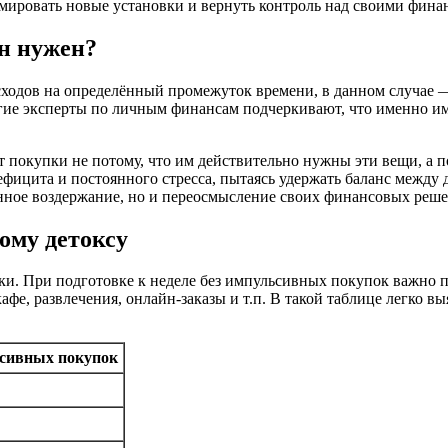
рмировать новые установки и вернуть контроль над своими фина
он нужен?
сходов на определённый промежуток времени, в данном случае 
ие эксперты по личным финансам подчеркивают, что именно им
т покупки не потому, что им действительно нужны эти вещи, а 
ефицита и постоянного стресса, пытаясь удержать баланс между
нное воздержание, но и переосмысление своих финансовых реше
ому детоксу
и. При подготовке к неделе без импульсивных покупок важно п
афе, развлечения, онлайн-заказы и т.п. В такой таблице легко в
сивных покупок