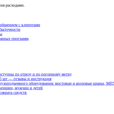
ия расходами.
 общением с клиентами
убыточности
ры
сложных программ
оступны по отрезу и по погонному метру
15 шт — отзывы и инструкция
рузоподъемного оборудования: мостовые и козловые краны, МП
женщин, мужчин и детей
зврата средств