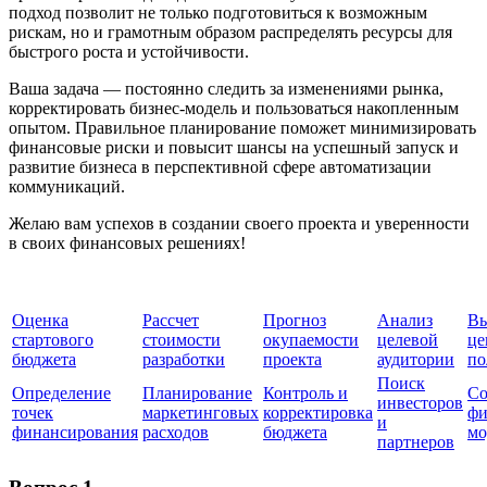
подход позволит не только подготовиться к возможным
рискам, но и грамотным образом распределять ресурсы для
быстрого роста и устойчивости.
Ваша задача — постоянно следить за изменениями рынка,
корректировать бизнес-модель и пользоваться накопленным
опытом. Правильное планирование поможет минимизировать
финансовые риски и повысит шансы на успешный запуск и
развитие бизнеса в перспективной сфере автоматизации
коммуникаций.
Желаю вам успехов в создании своего проекта и уверенности
в своих финансовых решениях!
Оценка
Рассчет
Прогноз
Анализ
Вы
стартового
стоимости
окупаемости
целевой
це
бюджета
разработки
проекта
аудитории
по
Поиск
Определение
Планирование
Контроль и
Со
инвесторов
точек
маркетинговых
корректировка
фи
и
финансирования
расходов
бюджета
мо
партнеров