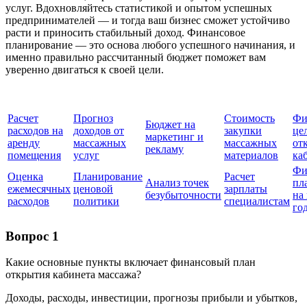
услуг. Вдохновляйтесь статистикой и опытом успешных
предпринимателей — и тогда ваш бизнес сможет устойчиво
расти и приносить стабильный доход. Финансовое
планирование — это основа любого успешного начинания, и
именно правильно рассчитанный бюджет поможет вам
уверенно двигаться к своей цели.
Расчет
Прогноз
Стоимость
Фи
Бюджет на
расходов на
доходов от
закупки
це
маркетинг и
аренду
массажных
массажных
от
рекламу
помещения
услуг
материалов
ка
Фи
Оценка
Планирование
Расчет
Анализ точек
пл
ежемесячных
ценовой
зарплаты
безубыточности
на
расходов
политики
специалистам
го
Вопрос 1
Какие основные пункты включает финансовый план
открытия кабинета массажа?
Доходы, расходы, инвестиции, прогнозы прибыли и убытков,