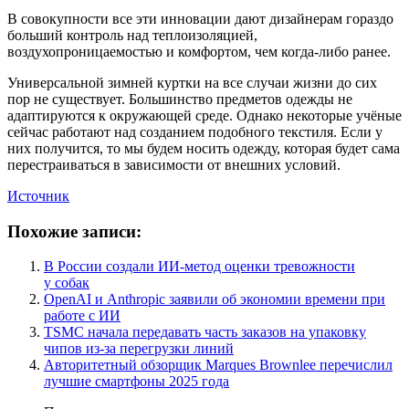
В совокупности все эти инновации дают дизайнерам гораздо
больший контроль над теплоизоляцией,
воздухопроницаемостью и комфортом, чем когда-либо ранее.
Универсальной зимней куртки на все случаи жизни до сих
пор не существует. Большинство предметов одежды не
адаптируются к окружающей среде. Однако некоторые учёные
сейчас работают над созданием подобного текстиля. Если у
них получится, то мы будем носить одежду, которая будет сама
перестраиваться в зависимости от внешних условий.
Источник
Похожие записи:
В России создали ИИ-метод оценки тревожности
у собак
OpenAI и Anthropic заявили об экономии времени при
работе с ИИ
TSMC начала передавать часть заказов на упаковку
чипов из-за перегрузки линий
Авторитетный обзорщик Marques Brownlee перечислил
лучшие смартфоны 2025 года