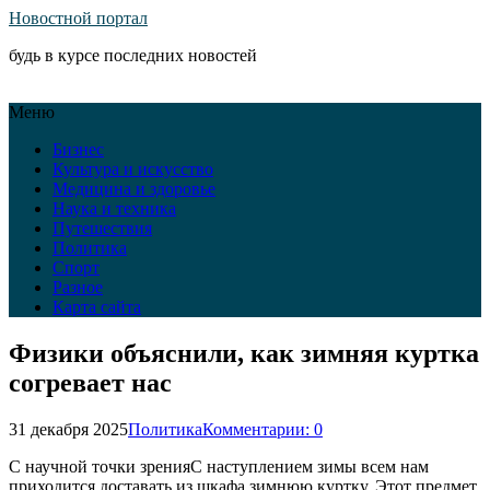
Новостной портал
будь в курсе последних новостей
Меню
Бизнес
Культура и искусство
Медицина и здоровье
Наука и техника
Путешествия
Политика
Спорт
Разное
Карта сайта
Физики объяснили, как зимняя куртка
согревает нас
31 декабря 2025
Политика
Комментарии: 0
С научной точки зренияС наступлением зимы всем нам
приходится доставать из шкафа зимнюю куртку. Этот предмет