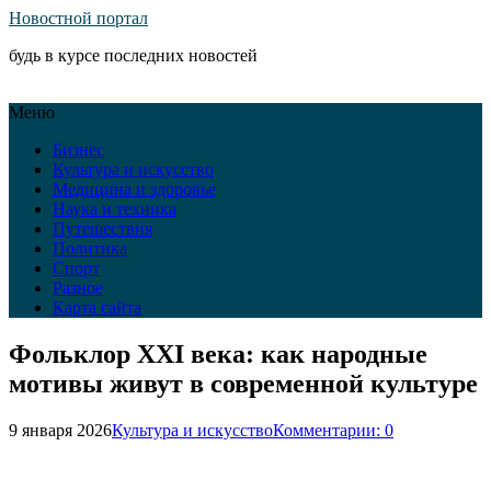
Новостной портал
будь в курсе последних новостей
Меню
Бизнес
Культура и искусство
Медицина и здоровье
Наука и техника
Путешествия
Политика
Спорт
Разное
Карта сайта
Фольклор XXI века: как народные
мотивы живут в современной культуре
9 января 2026
Культура и искусство
Комментарии: 0