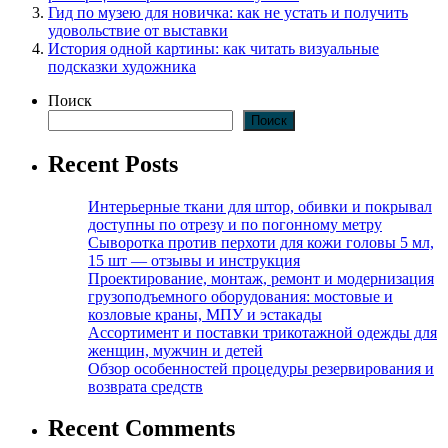
Гид по музею для новичка: как не устать и получить
удовольствие от выставки
История одной картины: как читать визуальные
подсказки художника
Поиск
Поиск
Recent Posts
Интерьерные ткани для штор, обивки и покрывал
доступны по отрезу и по погонному метру
Сыворотка против перхоти для кожи головы 5 мл,
15 шт — отзывы и инструкция
Проектирование, монтаж, ремонт и модернизация
грузоподъемного оборудования: мостовые и
козловые краны, МПУ и эстакады
Ассортимент и поставки трикотажной одежды для
женщин, мужчин и детей
Обзор особенностей процедуры резервирования и
возврата средств
Recent Comments