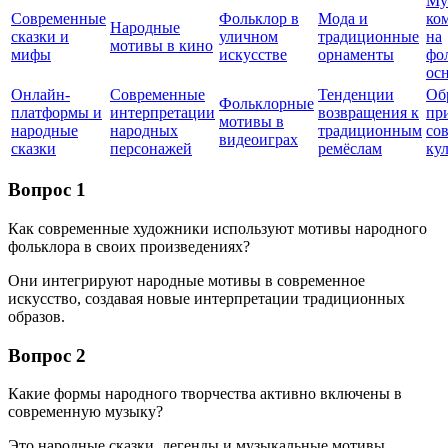
Му
Современные
Фольклор в
Мода и
ко
Народные
сказки и
уличном
традиционные
на
мотивы в кино
мифы
искусстве
орнаменты
фо
ос
Онлайн-
Современные
Тенденции
Об
Фольклорные
платформы и
интерпретации
возвращения к
пр
мотивы в
народные
народных
традиционным
со
видеоиграх
сказки
персонажей
ремёслам
ку
Вопрос 1
Как современные художники используют мотивы народного
фольклора в своих произведениях?
Они интегрируют народные мотивы в современное
искусство, создавая новые интерпретации традиционных
образов.
Вопрос 2
Какие формы народного творчества активно включены в
современную музыку?
Это народные сказки, легенды и музыкальные мотивы,