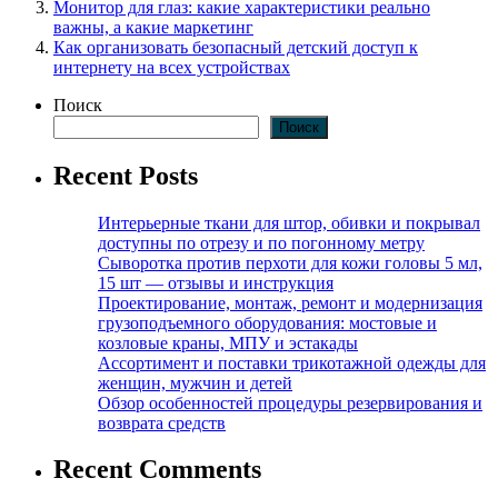
Монитор для глаз: какие характеристики реально
важны, а какие маркетинг
Как организовать безопасный детский доступ к
интернету на всех устройствах
Поиск
Поиск
Recent Posts
Интерьерные ткани для штор, обивки и покрывал
доступны по отрезу и по погонному метру
Сыворотка против перхоти для кожи головы 5 мл,
15 шт — отзывы и инструкция
Проектирование, монтаж, ремонт и модернизация
грузоподъемного оборудования: мостовые и
козловые краны, МПУ и эстакады
Ассортимент и поставки трикотажной одежды для
женщин, мужчин и детей
Обзор особенностей процедуры резервирования и
возврата средств
Recent Comments