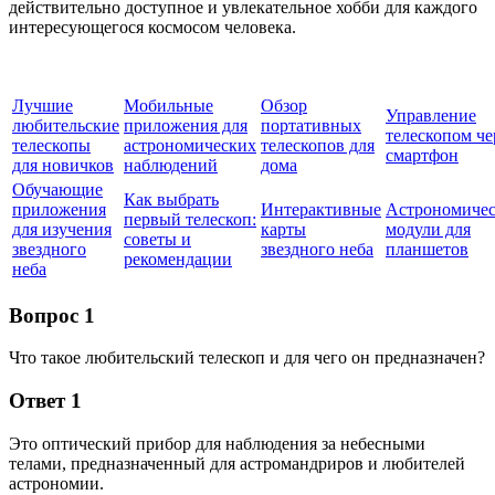
действительно доступное и увлекательное хобби для каждого
интересующегося космосом человека.
Лучшие
Мобильные
Обзор
Управление
любительские
приложения для
портативных
телескопом че
телескопы
астрономических
телескопов для
смартфон
для новичков
наблюдений
дома
Обучающие
Как выбрать
приложения
Интерактивные
Астрономиче
первый телескоп:
для изучения
карты
модули для
советы и
звездного
звездного неба
планшетов
рекомендации
неба
Вопрос 1
Что такое любительский телескоп и для чего он предназначен?
Ответ 1
Это оптический прибор для наблюдения за небесными
телами, предназначенный для астромандриров и любителей
астрономии.