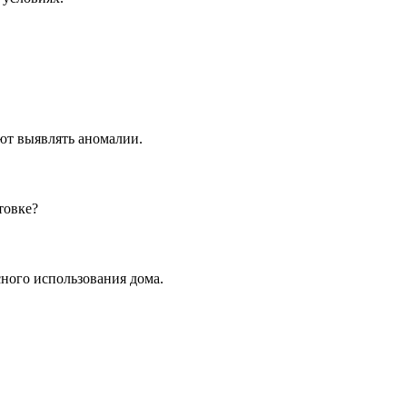
ют выявлять аномалии.
товке?
сного использования дома.