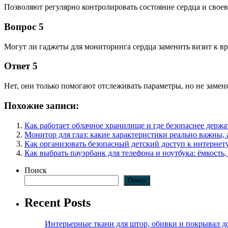
Позволяют регулярно контролировать состояние сердца и свое
Вопрос 5
Могут ли гаджеты для мониторинга сердца заменить визит к вр
Ответ 5
Нет, они только помогают отслеживать параметры, но не заме
Похожие записи:
Как работает облачное хранилище и где безопаснее держ
Монитор для глаз: какие характеристики реально важны, 
Как организовать безопасный детский доступ к интернету
Как выбрать пауэрбанк для телефона и ноутбука: ёмкость,
Поиск
Поиск
Recent Posts
Интерьерные ткани для штор, обивки и покрывал д