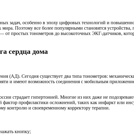
тных задач, особенно в эпоху цифровых технологий и повышенно
мира. Поэтому все более популярными становятся устройства, 
 — от простых тонометров до высокоточных ЭКГ‑датчиков, кот
га сердца дома
ния (АД). Сегодня существует два типа тонометров: механически
мяти и имеют возможность соединения с мобильным приложение
России страдает гипертонией. Многие из них даже не подозреваю
фактор профилактики осложнений, таких как инфаркт или инсу
гому контролю и своевременному корректору терапии.
нажать кнопку;