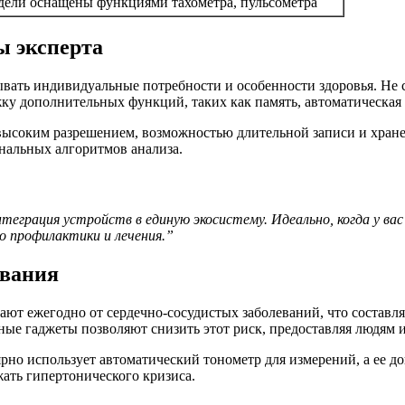
дели оснащены функциями тахометра, пульсометра
ы эксперта
вать индивидуальные потребности и особенности здоровья. Не с
жку дополнительных функций, таких как память, автоматическая
 высоким разрешением, возможностью длительной записи и хран
альных алгоритмов анализа.
грация устройств в единую экосистему. Идеально, когда у вас
 профилактики и лечения.”
ования
ют ежегодно от сердечно-сосудистых заболеваний, что составля
ые гаджеты позволяют снизить этот риск, предоставляя людям 
рно использует автоматический тонометр для измерений, а ее д
ать гипертонического кризиса.