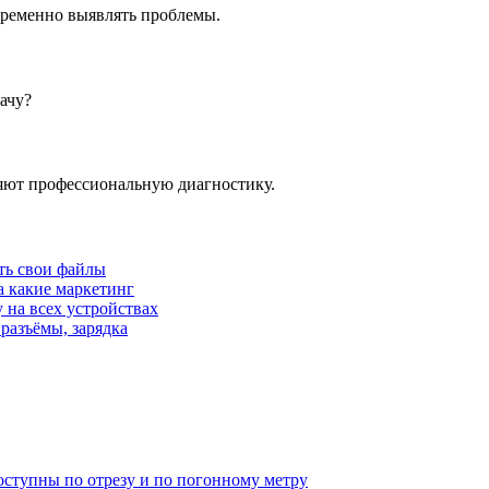
временно выявлять проблемы.
ачу?
няют профессиональную диагностику.
ать свои файлы
а какие маркетинг
 на всех устройствах
 разъёмы, зарядка
оступны по отрезу и по погонному метру