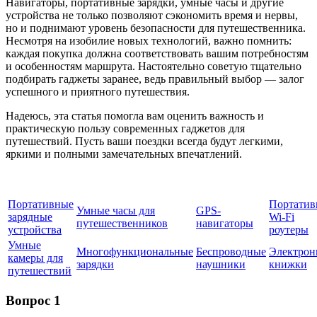
Навигаторы, портативные зарядки, умные часы и другие
устройства не только позволяют сэкономить время и нервы,
но и поднимают уровень безопасности для путешественника.
Несмотря на изобилие новых технологий, важно помнить:
каждая покупка должна соответствовать вашим потребностям
и особенностям маршрута. Настоятельно советую тщательно
подбирать гаджеты заранее, ведь правильный выбор — залог
успешного и приятного путешествия.
Надеюсь, эта статья помогла вам оценить важность и
практическую пользу современных гаджетов для
путешествий. Пусть ваши поездки всегда будут легкими,
яркими и полными замечательных впечатлений.
Портативные
Портатив
Умные часы для
GPS-
зарядные
Wi-Fi
путешественников
навигаторы
устройства
роутеры
Умные
Многофункциональные
Беспроводные
Электрон
камеры для
зарядки
наушники
книжки
путешествий
Вопрос 1