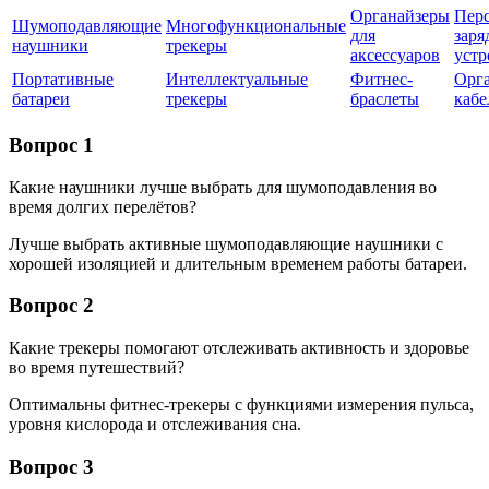
Органайзеры
Пер
Шумоподавляющие
Многофункциональные
для
заря
наушники
трекеры
аксессуаров
устр
Портативные
Интеллектуальные
Фитнес-
Орг
батареи
трекеры
браслеты
кабе
Вопрос 1
Какие наушники лучше выбрать для шумоподавления во
время долгих перелётов?
Лучше выбрать активные шумоподавляющие наушники с
хорошей изоляцией и длительным временем работы батареи.
Вопрос 2
Какие трекеры помогают отслеживать активность и здоровье
во время путешествий?
Оптимальны фитнес-трекеры с функциями измерения пульса,
уровня кислорода и отслеживания сна.
Вопрос 3