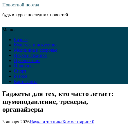
Новостной портал
будь в курсе последних новостей
Меню
Бизнес
Культура и искусство
Медицина и здоровье
Наука и техника
Путешествия
Политика
Спорт
Разное
Карта сайта
Гаджеты для тех, кто часто летает:
шумоподавление, трекеры,
органайзеры
3 января 2026
Наука и техника
Комментарии: 0