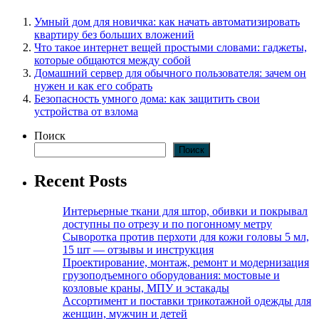
Умный дом для новичка: как начать автоматизировать
квартиру без больших вложений
Что такое интернет вещей простыми словами: гаджеты,
которые общаются между собой
Домашний сервер для обычного пользователя: зачем он
нужен и как его собрать
Безопасность умного дома: как защитить свои
устройства от взлома
Поиск
Поиск
Recent Posts
Интерьерные ткани для штор, обивки и покрывал
доступны по отрезу и по погонному метру
Сыворотка против перхоти для кожи головы 5 мл,
15 шт — отзывы и инструкция
Проектирование, монтаж, ремонт и модернизация
грузоподъемного оборудования: мостовые и
козловые краны, МПУ и эстакады
Ассортимент и поставки трикотажной одежды для
женщин, мужчин и детей