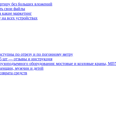
артиру без больших вложений
ать свои файлы
а какие маркетинг
 на всех устройствах
оступны по отрезу и по погонному метру
15 шт — отзывы и инструкция
рузоподъемного оборудования: мостовые и козловые краны, МП
женщин, мужчин и детей
зврата средств