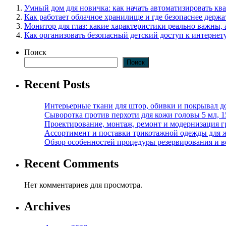
Умный дом для новичка: как начать автоматизировать кв
Как работает облачное хранилище и где безопаснее держ
Монитор для глаз: какие характеристики реально важны, 
Как организовать безопасный детский доступ к интернету
Поиск
Поиск
Recent Posts
Интерьерные ткани для штор, обивки и покрывал д
Сыворотка против перхоти для кожи головы 5 мл, 
Проектирование, монтаж, ремонт и модернизация г
Ассортимент и поставки трикотажной одежды для 
Обзор особенностей процедуры резервирования и во
Recent Comments
Нет комментариев для просмотра.
Archives