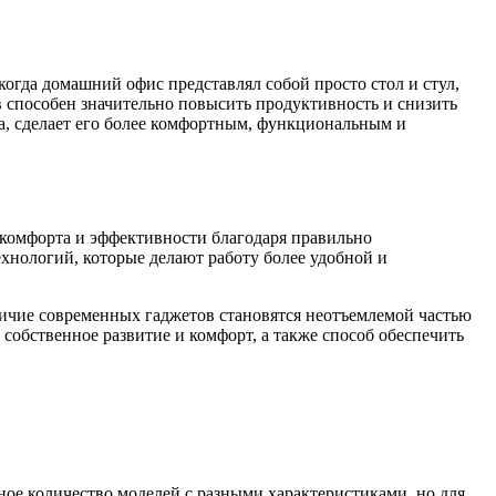
когда домашний офис представлял собой просто стол и стул,
 способен значительно повысить продуктивность и снизить
а, сделает его более комфортным, функциональным и
комфорта и эффективности благодаря правильно
ехнологий, которые делают работу более удобной и
личие современных гаджетов становятся неотъемлемой частью
собственное развитие и комфорт, а также способ обеспечить
ое количество моделей с разными характеристиками, но для