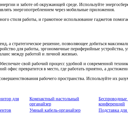
энергии и заботе об окружающей среде. Используйте энергосбе
авлять энергопотреблением через мобильные приложения.
ого стиля работы, и грамотное использование гаджетов помогает
нд, а стратегическое решение, позволяющее добиться максимал
ойство для работы, эргономичные периферийные устройства, у
аланс между работой и личной жизнью.
беспечьте свой рабочий процесс удобной и современной техник
ний офис превратится в место, где работать приятно, а достиже
овершенствования рабочего пространства. Используйте их разумн
итор для
Компактный настольный
Беспроводные
органайзер
конференций
ентов
Умный кабель-органайзер
Подставка для