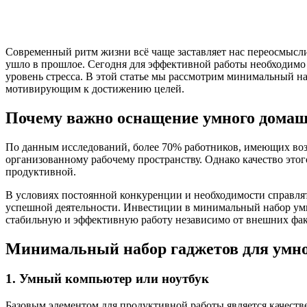
Современный ритм жизни всё чаще заставляет нас переосмыслив
ушло в прошлое. Сегодня для эффективной работы необходимо 
уровень стресса. В этой статье мы рассмотрим минимальный н
мотивирующим к достижению целей.
Почему важно оснащение умного домаш
По данным исследований, более 70% работников, имеющих во
организованному рабочему пространству. Однако качество этого
продуктивной.
В условиях постоянной конкуренции и необходимости справлят
успешной деятельности. Инвестиции в минимальный набор умны
стабильную и эффективную работу независимо от внешних фак
Минимальный набор гаджетов для умно
1. Умный компьютер или ноутбук
Базовым элементом для продуктивной работы является качеств