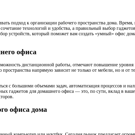
ать подход к организации рабочего пространства дома. Время, 
сочетание технологий и удобства, а правильный выбор гаджетов
абор устройств, который поможет вам создать «умный» офис дом
него офиса
зможность дистанционной работы, отмечают повышение уровня 
 пространства напрямую зависит не только от мебели, но и от т
ься с большими объемами задач, автоматизация процессов и на
х гаджетов для домашнего офиса — это, по сути, вклад в ваше 
торов.
го офиса дома
енный компьютер или ноутбук. Сегодня рынок предлагает огромн