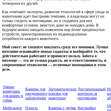
четвероногих друзей.
Как отмечают эксперты, развитие технологий в сфере ухода за
животными идет быстрыми темпами, и владельцы могут не
только следить за питомцами, но и создавать для них
комфортные условия, зачастую даже не находясь дома. В
будущем можно ожидать появления еще более продвинутых
устройств, ориентированных на индивидуальные
потребности каждого животного.
Мой совет: не спешите покупать сразу все новинки. Лучше
поэтапно осваивайте новые гаджеты и выбирайте те, что
действительно работают и приносят пользу. Забота о
питомце — это не только радость, но и ответственность, и
современные технологии — отличные помощники в этом
деле.
Умные
Камеры для
Автоматические
Дистанционный
И
кормушки
ежедневного
поилки для
контроль за
к
для кошек и
наблюдения
животных
питомцами
об
собак
О
Мобильное
Плюсы
Камеры с двумя-
Настройка
пи