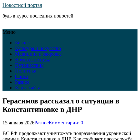
Новостной портал
будь в курсе последних новостей
Меню
Бизнес
Культура и искусство
Медицина и здоровье
Наука и техника
Путешествия
Политика
Спорт
Разное
Карта сайта
Герасимов рассказал о ситуации в
Константиновке в ДНР
15 января 2026
Разное
Комментарии: 0
ВС РФ продолжают уничтожать подразделения украинской
армии в Константиновке в ДНР. Как сообщает пресс-служба