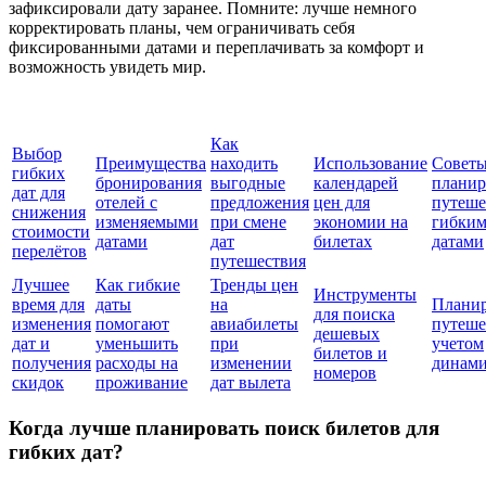
зафиксировали дату заранее. Помните: лучше немного
корректировать планы, чем ограничивать себя
фиксированными датами и переплачивать за комфорт и
возможность увидеть мир.
Как
Выбор
Преимущества
находить
Использование
Советы
гибких
бронирования
выгодные
календарей
плани
дат для
отелей с
предложения
цен для
путеше
снижения
изменяемыми
при смене
экономии на
гибки
стоимости
датами
дат
билетах
датами
перелётов
путешествия
Лучшее
Как гибкие
Тренды цен
Инструменты
время для
даты
на
Плани
для поиска
изменения
помогают
авиабилеты
путеше
дешевых
дат и
уменьшить
при
учетом
билетов и
получения
расходы на
изменении
динами
номеров
скидок
проживание
дат вылета
Когда лучше планировать поиск билетов для
гибких дат?