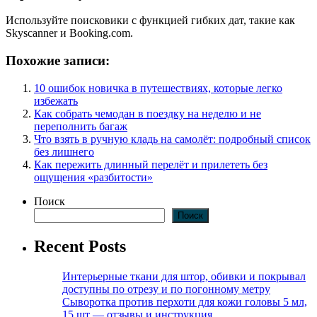
Используйте поисковики с функцией гибких дат, такие как
Skyscanner и Booking.com.
Похожие записи:
10 ошибок новичка в путешествиях, которые легко
избежать
Как собрать чемодан в поездку на неделю и не
переполнить багаж
Что взять в ручную кладь на самолёт: подробный список
без лишнего
Как пережить длинный перелёт и прилететь без
ощущения «разбитости»
Поиск
Поиск
Recent Posts
Интерьерные ткани для штор, обивки и покрывал
доступны по отрезу и по погонному метру
Сыворотка против перхоти для кожи головы 5 мл,
15 шт — отзывы и инструкция