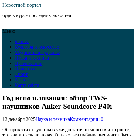
Новостной портал
будь в курсе последних новостей
Меню
Бизнес
Культура и искусство
Медицина и здоровье
Наука и техника
Путешествия
Политика
Спорт
Разное
Карта сайта
Год использования: обзор TWS-
наушников Anker Soundcore P40i
12 декабря 2025
Наука и техника
Комментарии: 0
Обзоров этих наушников уже достаточно много в интернете,
так как модель не новая. Однако, эта публикация может быть