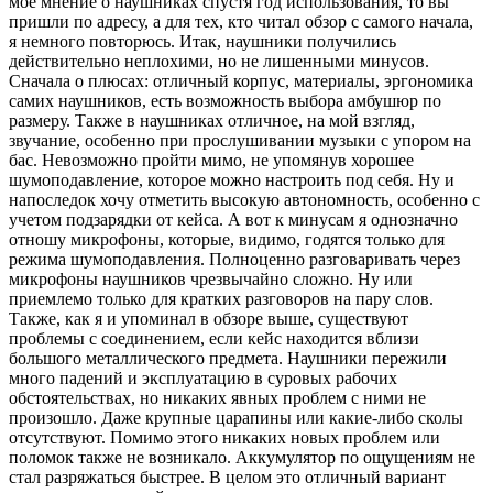
мое мнение о наушниках спустя год использования, то вы
пришли по адресу, а для тех, кто читал обзор с самого начала,
я немного повторюсь. Итак, наушники получились
действительно неплохими, но не лишенными минусов.
Сначала о плюсах: отличный корпус, материалы, эргономика
самих наушников, есть возможность выбора амбушюр по
размеру. Также в наушниках отличное, на мой взгляд,
звучание, особенно при прослушивании музыки с упором на
бас. Невозможно пройти мимо, не упомянув хорошее
шумоподавление, которое можно настроить под себя. Ну и
напоследок хочу отметить высокую автономность, особенно с
учетом подзарядки от кейса. А вот к минусам я однозначно
отношу микрофоны, которые, видимо, годятся только для
режима шумоподавления. Полноценно разговаривать через
микрофоны наушников чрезвычайно сложно. Ну или
приемлемо только для кратких разговоров на пару слов.
Также, как я и упоминал в обзоре выше, существуют
проблемы с соединением, если кейс находится вблизи
большого металлического предмета. Наушники пережили
много падений и эксплуатацию в суровых рабочих
обстоятельствах, но никаких явных проблем с ними не
произошло. Даже крупные царапины или какие-либо сколы
отсутствуют. Помимо этого никаких новых проблем или
поломок также не возникало. Аккумулятор по ощущениям не
стал разряжаться быстрее. В целом это отличный вариант