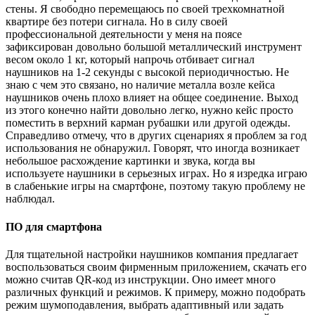
стены. Я свободно перемещаюсь по своей трехкомнатной
квартире без потери сигнала. Но в силу своей
профессиональной деятельности у меня на поясе
зафиксирован довольно большой металлический инструмент
весом около 1 кг, который напрочь отбивает сигнал
наушников на 1-2 секунды с высокой периодичностью. Не
знаю с чем это связано, но наличие металла возле кейса
наушников очень плохо влияет на общее соединение. Выход
из этого конечно найти довольно легко, нужно кейс просто
поместить в верхний карман рубашки или другой одежды.
Справедливо отмечу, что в других сценариях я проблем за год
использования не обнаружил. Говорят, что иногда возникает
небольшое расхождение картинки и звука, когда вы
используете наушники в серьезных играх. Но я изредка играю
в слабенькие игры на смартфоне, поэтому такую проблему не
наблюдал.
ПО для смартфона
Для тщательной настройки наушников компания предлагает
воспользоваться своим фирменным приложением, скачать его
можно считав QR-код из инструкции. Оно имеет много
различных функций и режимов. К примеру, можно подобрать
режим шумоподавления, выбрать адаптивный или задать