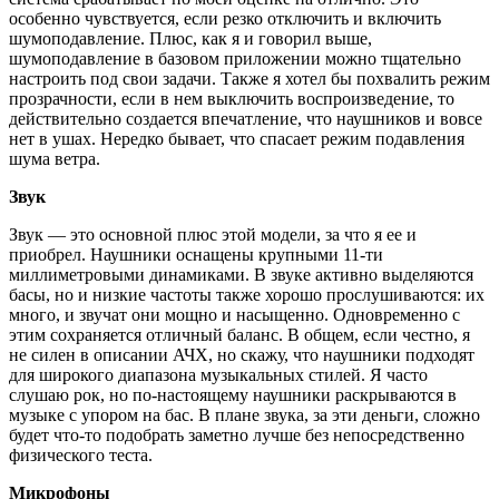
особенно чувствуется, если резко отключить и включить
шумоподавление. Плюс, как я и говорил выше,
шумоподавление в базовом приложении можно тщательно
настроить под свои задачи. Также я хотел бы похвалить режим
прозрачности, если в нем выключить воспроизведение, то
действительно создается впечатление, что наушников и вовсе
нет в ушах. Нередко бывает, что спасает режим подавления
шума ветра.
Звук
Звук — это основной плюс этой модели, за что я ее и
приобрел. Наушники оснащены крупными 11-ти
миллиметровыми динамиками. В звуке активно выделяются
басы, но и низкие частоты также хорошо прослушиваются: их
много, и звучат они мощно и насыщенно. Одновременно с
этим сохраняется отличный баланс. В общем, если честно, я
не силен в описании АЧХ, но скажу, что наушники подходят
для широкого диапазона музыкальных стилей. Я часто
слушаю рок, но по-настоящему наушники раскрываются в
музыке с упором на бас. В плане звука, за эти деньги, сложно
будет что-то подобрать заметно лучше без непосредственно
физического теста.
Микрофоны