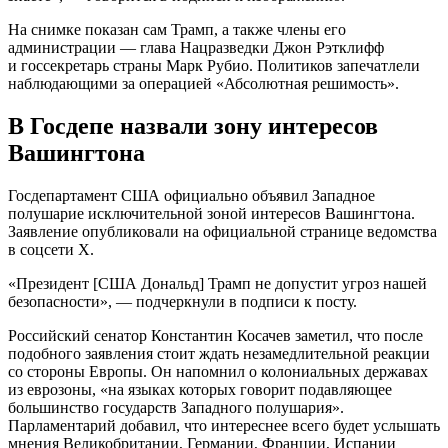
На снимке показан сам Трамп, а также члены его
администрации — глава Нацразведки Джон Рэтклифф
и госсекретарь страны Марк Рубио. Политиков запечатлели
наблюдающими за операцией «Абсолютная решимость».
В Госдепе назвали зону интересов
Вашингтона
Госдепартамент США официально объявил Западное
полушарие исключительной зоной интересов Вашингтона.
Заявление опубликовали на официальной странице ведомства
в соцсети X.
«Президент [США Дональд] Трамп не допустит угроз нашей
безопасности», — подчеркнули в подписи к посту.
Российский сенатор Константин Косачев заметил, что после
подобного заявления стоит ждать незамедлительной реакции
со стороны Европы. Он напомнил о колониальных державах
из еврозоны, «на языках которых говорит подавляющее
большинство государств Западного полушария».
Парламентарий добавил, что интереснее всего будет услышать
мнения Великобритании, Германии, Франции, Испании