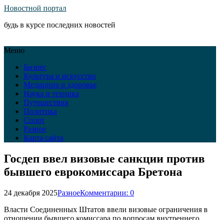
Новостной портал
будь в курсе последних новостей
Меню
Бизнес
Культура и искусство
Медицина и здоровье
Наука и техника
Путешествия
Политика
Спорт
Разное
Карта сайта
Госдеп ввел визовые санкции против
бывшего еврокомиссара Бретона
24 декабря 2025
Разное
Комментарии: 0
Власти Соединенных Штатов ввели визовые ограничения в
отношении бывшего комиссара по вопросам внутреннего