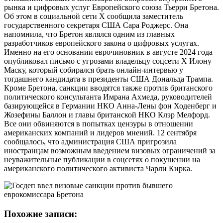
рынка и цифровых услуг Европейского союза Тьерри Бретона.
Об этом в социальной сети X сообщила заместитель
государственного секретаря США Сара Роджерс. Она
напомнила, что Бретон являлся одним из главных
разработчиков европейского закона о цифровых услугах.
Именно на его основании еврочиновник в августе 2024 года
опубликовал письмо с угрозами владельцу соцсети X Илону
Маску, который собирался брать онлайн-интервью у
тогдашнего кандидата в президенты США Дональда Трампа.
Кроме Бретона, санкции вводятся также против британского
политического консультанта Имрана Ахмеда, руководителей
базирующейся в Германии НКО Анна-Лены фон Ходенберг и
Жозефины Баллон и главы британской НКО Клэр Мелфорд.
Все они обвиняются в попытках цензуры в отношении
американских компаний и лидеров мнений. 12 сентября
сообщалось, что администрация США пригрозила
иностранцам возможным введением визовых ограничений за
неуважительные публикации в соцсетях о покушении на
американского политического активиста Чарли Кирка.
Похожие записи: