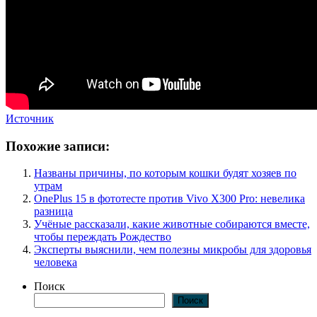
Источник
Похожие записи:
Названы причины, по которым кошки будят хозяев по
утрам
OnePlus 15 в фототесте против Vivo X300 Pro: невелика
разница
Учёные рассказали, какие животные собираются вместе,
чтобы переждать Рождество
Эксперты выяснили, чем полезны микробы для здоровья
человека
Поиск
Поиск