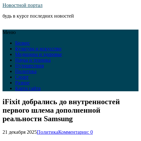
Новостной портал
будь в курсе последних новостей
Меню
Бизнес
Культура и искусство
Медицина и здоровье
Наука и техника
Путешествия
Политика
Спорт
Разное
Карта сайта
iFixit добрались до внутренностей
первого шлема дополненной
реальности Samsung
21 декабря 2025
Политика
Комментарии: 0