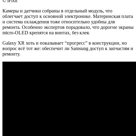
© iFixit
Камеры и датчики собраны в отдельный модуль, что
облегчает доступ к основной электронике. Материнская плата
и система охлаждения тоже относительно удобны для
ремонта. Особенно экспертов порадовало, что дорогие экраны
micro-OLED крепятся на винтах, без клея.
Galaxy XR хоть и показывает “прогресс” в конструкции, но
вопрос всё тот же: обеспечит ли Samsung доступ к запчастям и
ремонту.