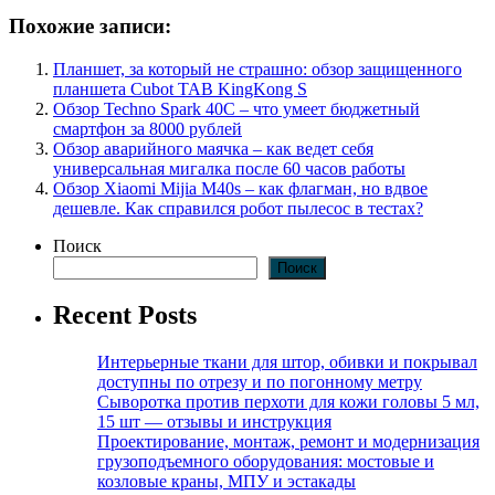
Похожие записи:
Планшет, за который не страшно: обзор защищенного
планшета Cubot TAB KingKong S
Обзор Technо Spark 40C – что умеет бюджетный
смартфон за 8000 рублей
Обзор аварийного маячка – как ведет себя
универсальная мигалка после 60 часов работы
Обзор Xiaomi Mijia M40s – как флагман, но вдвое
дешевле. Как справился робот пылесос в тестах?
Поиск
Поиск
Recent Posts
Интерьерные ткани для штор, обивки и покрывал
доступны по отрезу и по погонному метру
Сыворотка против перхоти для кожи головы 5 мл,
15 шт — отзывы и инструкция
Проектирование, монтаж, ремонт и модернизация
грузоподъемного оборудования: мостовые и
козловые краны, МПУ и эстакады