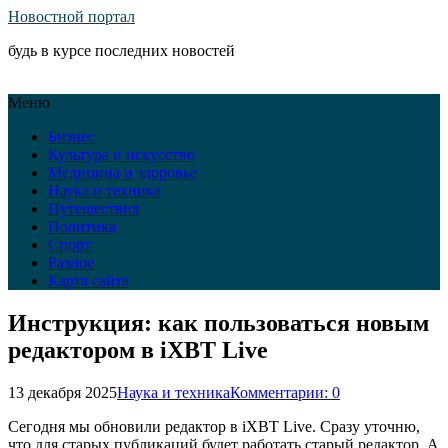
Новостной портал
будь в курсе последних новостей
Меню
Бизнес
Культура и искусство
Медицина и здоровье
Наука и техника
Путешествия
Политика
Спорт
Разное
Карта сайта
Инструкция: как пользоваться новым
редактором в iXBT Live
13 декабря 2025
Наука и техника
Комментарии: 0
Сегодня мы обновили редактор в iXBT Live. Сразу уточню,
что для старых публикаций будет работать старый редактор. А