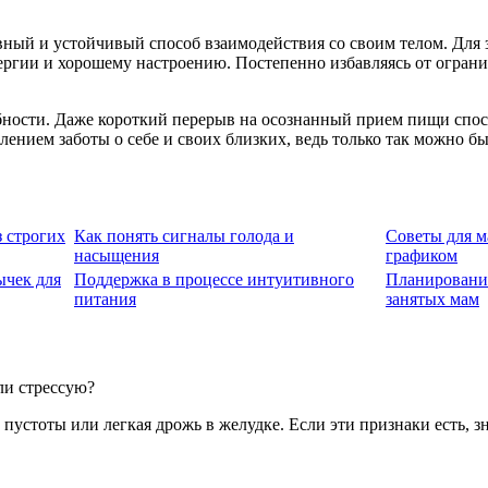
ный и устойчивый способ взаимодействия со своим телом. Для з
ергии и хорошему настроению. Постепенно избавляясь от огран
бности. Даже короткий перерыв на осознанный прием пищи спос
ением заботы о себе и своих близких, ведь только так можно б
 строгих
Как понять сигналы голода и
Советы для м
насыщения
графиком
ычек для
Поддержка в процессе интуитивного
Планировани
питания
занятых мам
или стрессую?
устоты или легкая дрожь в желудке. Если эти признаки есть, зн