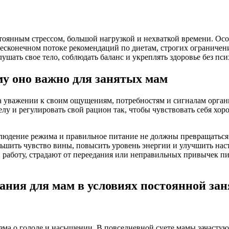
янным стрессом, большой нагрузкой и нехваткой времени. Особе
в бесконечном потоке рекомендаций по диетам, строгих огранич
ушать свое тело, соблюдать баланс и укреплять здоровье без пс
му оно важно для занятых мам
уважении к своим ощущениям, потребностям и сигналам организ
елу и регулировать свой рацион так, чтобы чувствовать себя х
людение режима и правильное питание не должны превращаться в
ьшить чувство вины, повысить уровень энергии и улучшить наст
боту, страдают от переедания или неправильных привычек пита
ния для мам в условиях постоянной зан
а о голоде и насыщении. В повседневной суете мамы зачастую и