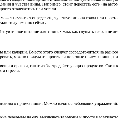
дания и чувства вины. Например, стоит перестать есть «на авто
просто отвлекаетесь или устали.
д, может научиться определять, чувствует ли она голод или прос
ужно телу именно сейчас.
 или калории. Вместо этого следует сосредоточиться на разноо
ировать, можно придумать простые и полезные приемы пищи, кото
овощи и орешки, салат из быстродействующих продуктов. Сколь
ом стресса.
нанного приема пищи. Можно начать с небольших упражнений: н
ткие перерывы на еду, выключать телефоны и просто наслаждать