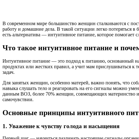
В современном мире большинство женщин сталкиваются с посто
работу и домашние дела. В такой ситуации легко потеряться 
есть альтернатива — интуитивное питание, которое помогает сл
Что такое интуитивное питание и поче
Интуитивное питание — это подход к питанию, основанный на 
продуктах или жестких правил, а учит мам прислушиваться к т
задач.
Для занятых женщин, особенно матерей, важно понять, что соб
навыка слушать тело и реагировать на его сигналы можно умен
данным ВОЗ, более 70% женщин, совмещающих материнство и ра
самочувствии.
Основные принципы интуитивного пита
1. Уважение к чувству голода и насыщения
Первый шаг — научиться различать настоящие сигналы организм