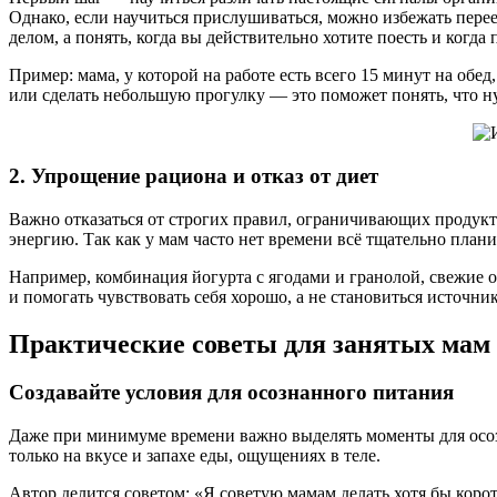
Однако, если научиться прислушиваться, можно избежать перее
делом, а понять, когда вы действительно хотите поесть и когда 
Пример: мама, у которой на работе есть всего 15 минут на обе
или сделать небольшую прогулку — это поможет понять, что н
2. Упрощение рациона и отказ от диет
Важно отказаться от строгих правил, ограничивающих продукты
энергию. Так как у мам часто нет времени всё тщательно план
Например, комбинация йогурта с ягодами и гранолой, свежие 
и помогать чувствовать себя хорошо, а не становиться источник
Практические советы для занятых мам
Создавайте условия для осознанного питания
Даже при минимуме времени важно выделять моменты для осоз
только на вкусе и запахе еды, ощущениях в теле.
Автор делится советом: «Я советую мамам делать хотя бы коро