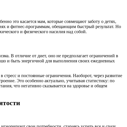
нно это касается мам, которые совмещают заботу о детях,
ениях и фитнес-программам, обещающим быстрый результат. Но
ихического и физического насилия над собой.
ма. В отличие от диет, оно не предполагает ограничений в
орошо и быть энергичной для выполнения своих ежедневных
 стресс и постоянные ограничения. Наоборот, через развитие
роение. Это особенно актуально, учитывая статистику: по
ния, что негативно сказывается на здоровье и общем
ятости
гнорируют свои потребности, стараясь успеть все и сразу.