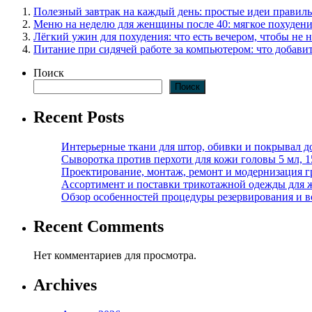
Полезный завтрак на каждый день: простые идеи правиль
Меню на неделю для женщины после 40: мягкое похудени
Лёгкий ужин для похудения: что есть вечером, чтобы не н
Питание при сидячей работе за компьютером: что добави
Поиск
Поиск
Recent Posts
Интерьерные ткани для штор, обивки и покрывал д
Сыворотка против перхоти для кожи головы 5 мл, 
Проектирование, монтаж, ремонт и модернизация г
Ассортимент и поставки трикотажной одежды для 
Обзор особенностей процедуры резервирования и во
Recent Comments
Нет комментариев для просмотра.
Archives