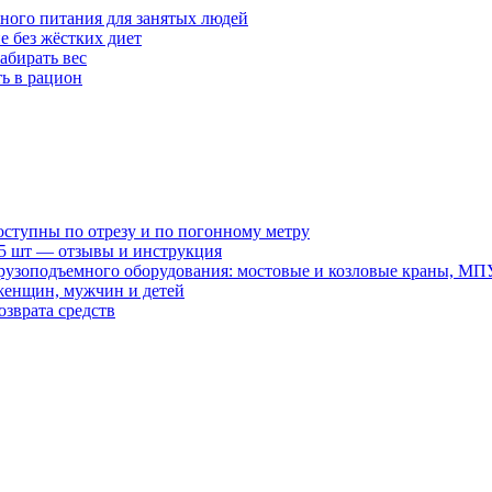
ного питания для занятых людей
е без жёстких диет
абирать вес
ть в рацион
оступны по отрезу и по погонному метру
15 шт — отзывы и инструкция
рузоподъемного оборудования: мостовые и козловые краны, МП
женщин, мужчин и детей
зврата средств