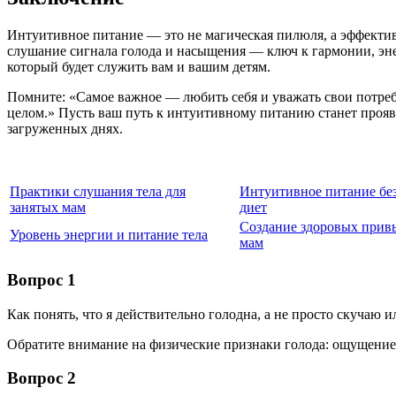
Интуитивное питание — это не магическая пилюля, а эффектив
слушание сигнала голода и насыщения — ключ к гармонии, эн
который будет служить вам и вашим детям.
Помните: «Самое важное — любить себя и уважать свои потре
целом.» Пусть ваш путь к интуитивному питанию станет проявл
загруженных днях.
Практики слушания тела для
Интуитивное питание без
занятых мам
диет
Создание здоровых прив
Уровень энергии и питание тела
мам
Вопрос 1
Как понять, что я действительно голодна, а не просто скучаю 
Обратите внимание на физические признаки голода: ощущение п
Вопрос 2