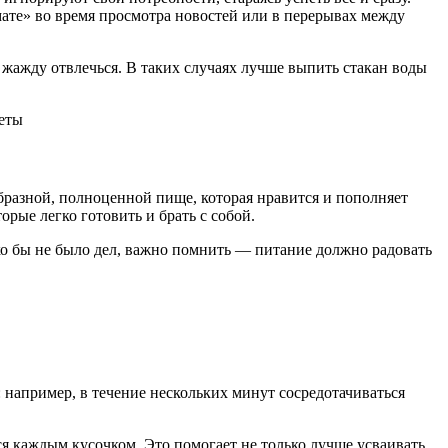
мате» во время просмотра новостей или в перерывах между
то жажду отвлечься. В таких случаях лучше выпить стакан воды
бразной, полноценной пище, которая нравится и пополняет
рые легко готовить и брать с собой.
ко бы не было дел, важно помнить — питание должно радовать
апример, в течение нескольких минут сосредотачиваться
ся каждым кусочком. Это помогает не только лучше усваивать